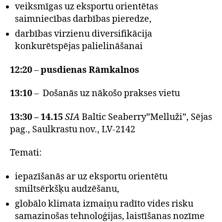
veiksmīgas uz eksportu orientētas
saimniecības darbības pieredze,
darbības virzienu diversifikācija
konkurētspējas palielināšanai
12:20
–
pusdienas Rāmkalnos
13:10
– Došanās uz nākošo prakses vietu
13:30 – 14.15
SIA
Baltic Seaberry”Melluži”, Sējas
pag., Saulkrastu nov., LV-2142
Temati:
iepazīšanās ar uz eksportu orientētu
smiltsērkšķu audzēšanu,
globālo klimata izmaiņu radīto vides risku
samazinošas tehnoloģijas, laistīšanas nozīme