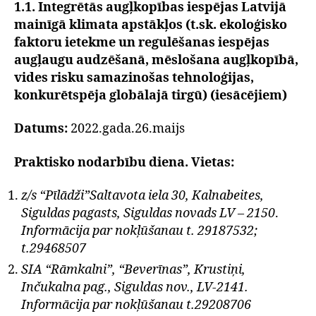
1.1. Integrētās augļkopības iespējas Latvijā
mainīgā klimata apstākļos (t.sk. ekoloģisko
faktoru ietekme un regulēšanas iespējas
augļaugu audzēšanā, mēslošana augļkopībā,
vides risku samazinošas tehnoloģijas,
konkurētspēja globālajā tirgū) (iesācējiem)
Datums:
2022.gada.26.maijs
Praktisko nodarbību diena. Vietas:
z/s “Pīlādži”Saltavota iela 30, Kalnabeites,
Siguldas pagasts, Siguldas novads LV – 2150
.
Informācija par nokļūšanau t. 29187532;
t.29468507
SIA “Rāmkalni”, “Beverīnas”, Krustiņi,
Inčukalna pag., Siguldas nov., LV-2141.
Informācija par nokļūšanau t.29208706