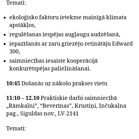
Temati:
ekoloģisko faktoru ietekme mainīgā klimata
apstākļos,
regulēšanas iespējas augļaugu audzēšanā,
iepazīšanās ar zaru griezēju-retinātāju Edward
300,
saimniecības iesaiste kooperācijā
konkurētspējas palielināšanai.
10:45
Došanās uz nākošo prakses vietu
11:10 – 12.10
Praktiskie darbi saimniecībā
„Rāmkalni”, “Beverīnas”, Krustiņi, Inčukalna
pag., Siguldas nov., LV-2141
Temati: