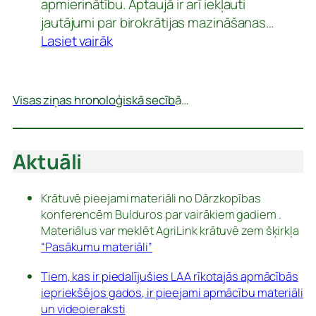
apmierinātību. Aptaujā ir arī iekļauti
12.
jautājumi par birokrātijas mazināšanas…
februāra
:
Lasiet vairāk
līdz
LAD
16.
klientu
martam.
aptauja
Visas ziņas hronoloģiskā secīb
ā…
Aktuāli
Krātuvē pieejami materiāli no Dārzkopības
konferencēm Bulduros par vairākiem gadiem .
Materiālus var meklēt AgriLink krātuvē zem šķirkļa
“Pasākumu materiāli”
Tiem, kas ir piedalījušies LAA rīkotajās apmācībās
iepriekšējos gados, ir pieejami apmācību materiāli
un videoieraksti