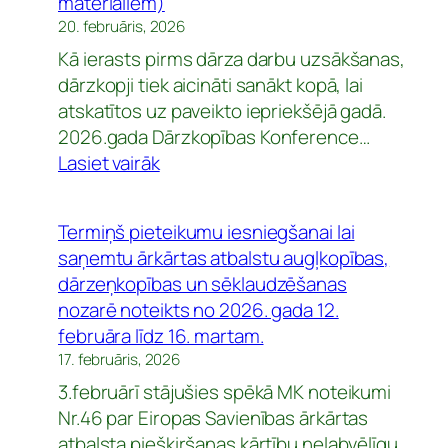
materiāliem)
20. februāris, 2026
Kā ierasts pirms dārza darbu uzsākšanas,
dārzkopji tiek aicināti sanākt kopā, lai
atskatītos uz paveikto iepriekšējā gadā.
2026.gada Dārzkopības Konference…
:
Lasiet vairāk
2026.GADA
DĀRZKOPĪBAS
Termiņš pieteikumu iesniegšanai lai
KONFERENCE
saņemtu ārkārtas atbalstu augļkopības,
(papildināts
dārzeņkopības un sēklaudzēšanas
27.02.2027
nozarē noteikts no 2026. gada 12.
-
februāra līdz 16. martam.
pievienota
17. februāris, 2026
saite
3.februārī stājušies spēkā MK noteikumi
uz
Nr.46 par Eiropas Savienības ārkārtas
konferencē
atbalsta piešķiršanas kārtību nelabvēlīgu