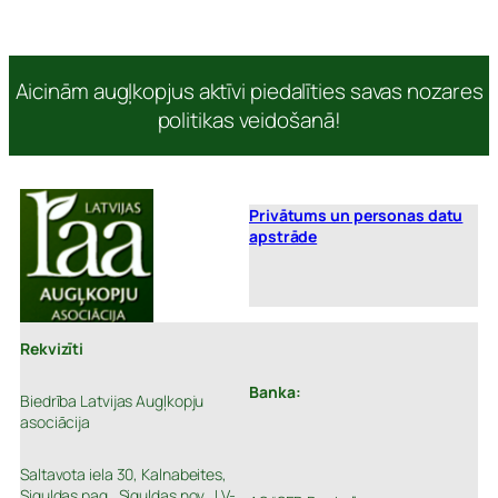
Aicinām augļkopjus aktīvi piedalīties savas nozares
politikas veidošanā!
Privātums un personas datu
apstrāde
Rekvizīti
Banka:
Biedrība Latvijas Augļkopju
asociācija
Saltavota iela 30, Kalnabeites,
Siguldas pag., Siguldas nov., LV-