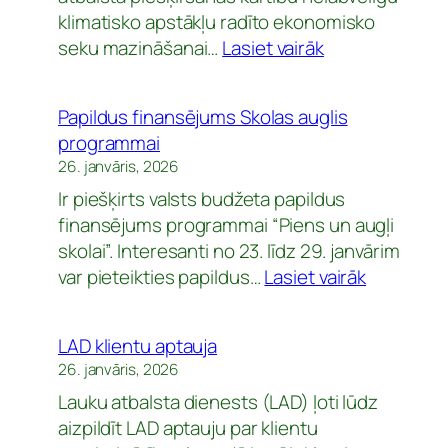
parādīto
klimatisko apstākļu radīto ekonomisko
prezentāciju
:
seku mazināšanai…
Lasiet vairāk
materiāliem)
Termiņš
pieteikumu
Papildus finansējums Skolas auglis
iesniegšanai
programmai
lai
26. janvāris, 2026
saņemtu
Ir piešķirts valsts budžeta papildus
ārkārtas
finansējums programmai “Piens un augļi
atbalstu augļk
skolai”. Interesanti no 23. līdz 29. janvārim
dārzeņkopības
:
var pieteikties papildus…
Lasiet vairāk
un
Papildus
sēklaudzēšan
finansēj
nozarē
LAD klientu aptauja
Skolas
noteikts
26. janvāris, 2026
auglis
no
Lauku atbalsta dienests (LAD) ļoti lūdz
programm
2026.
aizpildīt LAD aptauju par klientu
gada