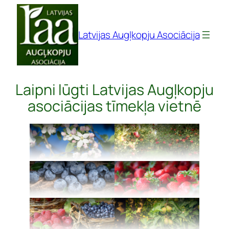
Pāriet
uz
Latvijas Augļkopju Asociācija
saturu
Laipni lūgti Latvijas Augļkopju
asociācijas tīmekļa vietnē