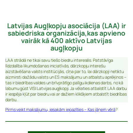
Latvijas Augļkopju asociācija (LAA) ir
sabiedriska organizācija,kas apvieno
vairāk kā 400 aktīvo Latvijas
augļkopju
LAA strādā ne tikai savu tiešo biedru interesēs. Patstāvīga
līdzdalība likumdošanas iniciatīvās, dārzkopju interešu
aizstāvēšana valsts institūcijās, cīņa par to, lai dārzkopji netiktu
aizmirsti dažādu valsts un ES maksājumu un atbalstu aprēķinos –
tas ir biedrības valdes un brīvprātīgo palīgu ikdienas darbs, no kā
labumu gūst VISI Latvijas augļkopji. Ja vēlaties atbalstīt LAA darbu
ir iespēja kļūt par biedru vai ar dažiem klikšķiem atbalstīt biedrības
darbu.
Pirms veikt maksājumu, iesakām iepazīties – Kas jāņem vērā
?