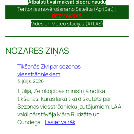
Atbalstīt vai maksāt biedru naudu
Teritorijas novērošana no Satelīta (AgriSat)
!
BEZMAKSAS
Vides un Meteo stacijas (ATLAS)
NOZARES ZIŅAS
Tikšanās ZM par sezonas
viesstrādniekiem
3. jūlijs, 2026
1.jūlijā, Zemkopības ministrijā notika
tikšanās, kuras laikā tika diskutēts par
Sezonas viesstrādnieku jautājumiem. LAA
valdi pārstāvēja Māra Rudzāte un
:
Gundega…
Lasiet vairāk
Tikšanās