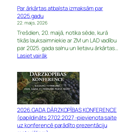
ZM
Par ārkārtas atbalsta izmaksām par
par
2025.gadu
sezonas
22. maijs, 2026
viesstrādniekiem
Trešdien, 20. maijā, notika sēde, kurā
tikās lauksaimniekie ar ZM un LAD vadību
par 2025. gada salnu un lietavu ārkārtas…
:
Lasiet vairāk
Par
ārkārtas
atbalsta
izmaksām
par
2025.gadu
2026.GADA DĀRZKOPĪBAS KONFERENCE
(papildināts 27.02.2027 -pievienota saite
uz konferencē parādīto prezentāciju