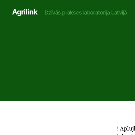
Agrilink
Dzīvās prakses laboratorija Latvijā
!! Aplūj