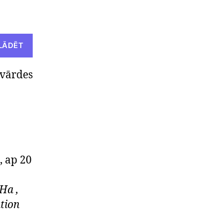
LĀDĒT
lvārdes
, ap 20
Ha ,
ation