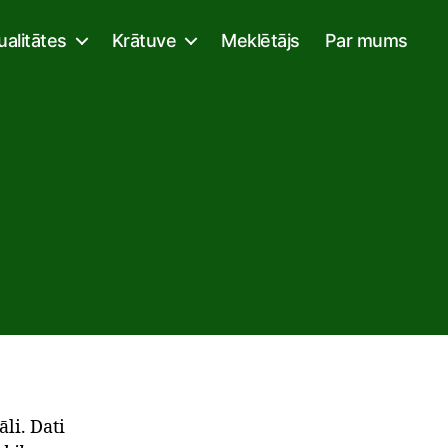
ualitātes
Krātuve
Meklētājs
Par mums
āli. Dati