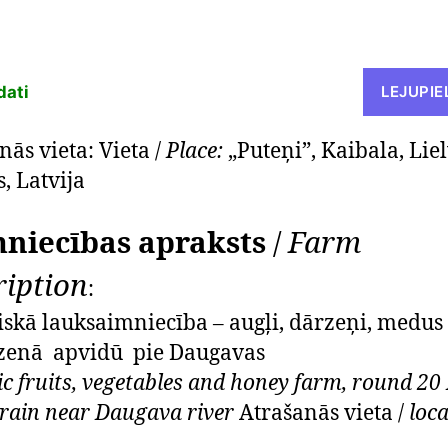
dati
LEJUPIE
nās vieta: Vieta /
Place:
„Puteņi”, Kaibala, Lie
, Latvija
niecības apraksts
/
Farm
ription
:
iskā lauksaimniecība – augļi, dārzeņi, medus 
dzenā apvidū pie Daugavas
c fruits, vegetables and honey farm, round 20 
errain near Daugava river
Atrašanās vieta /
loc