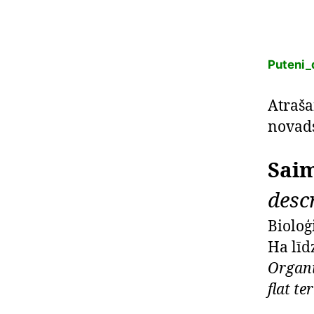
Puteni_
Atraša
novads
Saim
desc
Bioloģ
Ha lī
Organi
flat t