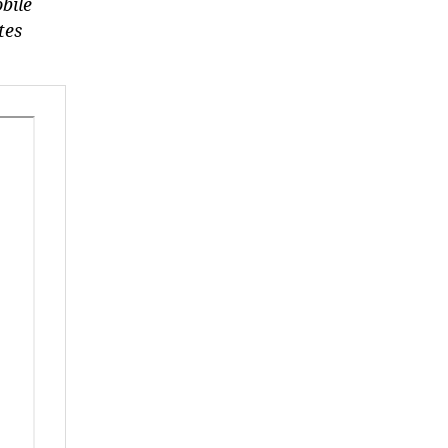
bile
tes