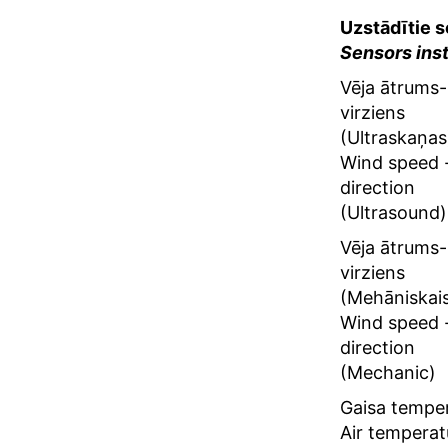
Uzstādī
Sensor
Vēja āt
(Ultras
speed -
(Ultra
Vēja āt
(Mehāni
speed -
(Mecha
Gaisa t
Air tem
Gaisa m
moistur