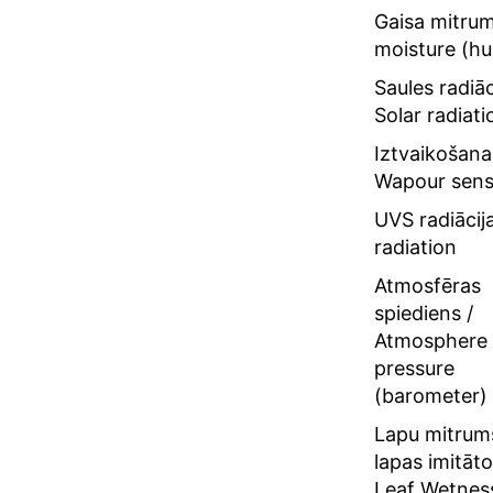
Saules 
Solar r
Iztvai
sensor
UVS rad
radiati
Atmosf
/ Atmo
pressur
Lapu mi
imitāto
Wetness
leaf)
Zemes 
sensors