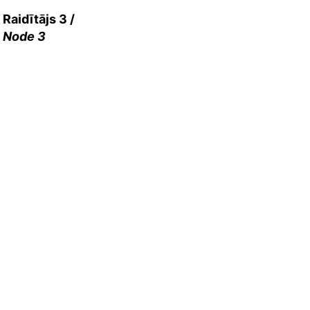
idītājs 2 /
Raidītājs 3 /
ode 2
Node 3