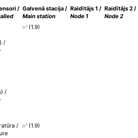
Meklēt:
tie sensori /
Galvenā stacija /
Raidītājs 1 /
Ra
s installed
Main station
Node 1
N
rums- virziens
(1.9)
kaņas) / Wind
 direction
sound)
rums- virziens
skais) / Wind
 direction
nic)
emperatūra /
(1.9)
perature
itrums / Air
(1.9)
e (humidity)