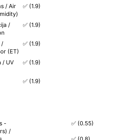
radiācija /
(1.9)
adiation
košana / Wapour
(1.9)
 (ET)
iācija / UV
(1.9)
on
ēras spiediens
(1.9)
sphere
e (barometer)
trums - lapas
(0.55)
rs) / Leaf
 (artificial
(0.8)
mitruma
 / Soil