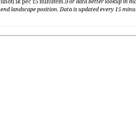
jaunoti ik pēc 15 minūtēm
/
For data better lookup in mo
nd landscape position
.
Data is updated every 15 minu