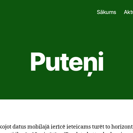
Sākums
Akt
Puteņi
kojot datus mobilajā ierīcē ieteicams turēt to horizont