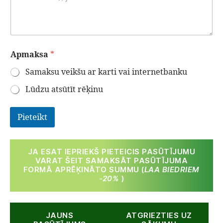
Apmaksa
*
Samaksu veikšu ar karti vai internetbanku
Lūdzu atsūtīt rēķinu
Pieteikt
JA ESAT IEPRIEKŠ PIETEICIS PASŪTĪJUMU
VARAT ŠEIT SAMAKSĀT PASŪTĪJUMA
FORMĀ APRĒĶINĀTO SUMMU (
LAA BIEDRIEM
-20%
)
JAUNS
ATGRIEZTIES UZ