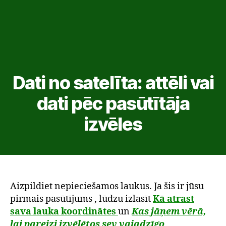
Dati no satelīta: attēli vai
dati pēc pasūtītāja
izvēles
Aizpildiet nepieciešamos laukus. Ja šis ir jūsu
pirmais pasūtījums , lūdzu izlasīt
Kā atrast
sava lauka koordinātes
un
Kas jāņem vērā,
lai pareizi izvēlētos sev vajadzīgo