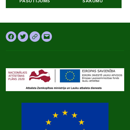
PASŪTĪJUMS
SĀKUMU
Facebook
Twitter
Instagram
Email