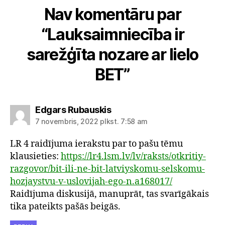
Nav komentāru par
“Lauksaimniecība ir
sarežģīta nozare ar lielo
BET”
saka:
Edgars Rubauskis
7 novembris, 2022 plkst. 7:58 am
LR 4 raidījuma ierakstu par to pašu tēmu
klausieties:
https://lr4.lsm.lv/lv/raksts/otkritiy-
razgovor/bit-ili-ne-bit-latviyskomu-selskomu-
hozjaystvu-v-uslovijah-ego-n.a168017/
Raidījuma diskusijā, manuprāt, tas svarīgākais
tika pateikts pašās beigās.