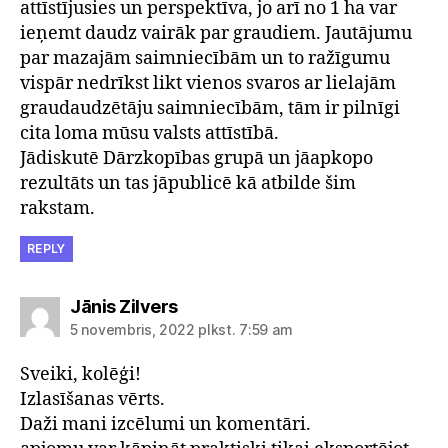
attīstījusies un perspektīva, jo arī no 1 ha var
ieņemt daudz vairāk par graudiem. Jautājumu
par mazajām saimniecībām un to ražīgumu
vispār nedrīkst likt vienos svaros ar lielajām
graudaudzētāju saimniecībām, tām ir pilnīgi
cita loma mūsu valsts attīstībā.
Jādiskutē Dārzkopības grupā un jāapkopo
rezultāts un tas jāpublicē kā atbilde šim
rakstam.
REPLY
saka:
Jānis Zilvers
5 novembris, 2022 plkst. 7:59 am
Sveiki, kolēģi!
Izlasīšanas vērts.
Daži mani izcēlumi un komentāri.