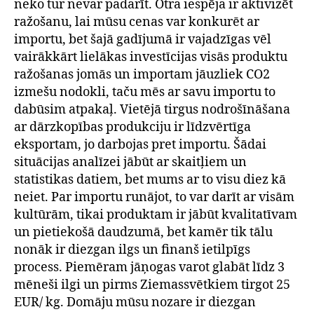
neko tur nevar padarīt. Otra iespēja ir aktivizēt
ražošanu, lai mūsu cenas var konkurēt ar
importu, bet šajā gadījumā ir vajadzīgas vēl
vairākkārt lielākas investīcijas visās produktu
ražošanas jomās un importam jāuzliek CO2
izmešu nodokli, taču mēs ar savu importu to
dabūsim atpakaļ. Vietējā tirgus nodrošīnāšana
ar dārzkopības produkciju ir līdzvērtīga
eksportam, jo darbojas pret importu. Šādai
situācijas analīzei jābūt ar skaitļiem un
statistikas datiem, bet mums ar to visu diez kā
neiet. Par importu runājot, to var darīt ar visām
kultūrām, tikai produktam ir jābūt kvalitatīvam
un pietiekošā daudzumā, bet kamēr tik tālu
nonāk ir diezgan ilgs un finanš ietilpīgs
process. Piemēram jāņogas varot glabāt līdz 3
mēneši ilgi un pirms Ziemassvētkiem tirgot 25
EUR/ kg. Domāju mūsu nozare ir diezgan