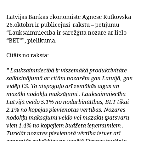
sarežģīta
nozare
ar
Latvijas Bankas ekonomiste Agnese Rutkovska
lielo
26.oktobrī ir publicējusi rakstu – pētījumu
BET
“Lauksaimniecība ir sarežģīta nozare ar lielo
“BET””, pielikumā.
Citāts no raksta:
” Lauksaimniecībā ir viszemākā produktivitāte
salīdzinājumā ar citām nozarēm gan Latvijā, gan
vidēji ES. To atspoguļo arī zemākās algas un
mazāki nodokļu maksājumi . Lauksaimniecība
Latvijā veido 5.1% no nodarbinātības, BET tikai
2.1% no kopējās pievienotās vērtības. Nozares
nodokļu maksājumi veido vēl mazāku īpatsvaru –
vien 1.4% no kopējiem budžeta ieņēmumiem .
Turklāt nozares pievienotā vērtība ietver arī