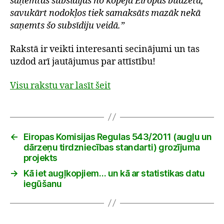
saņemtās subsīdijas no kopējā Eiropas budžeta,
savukārt nodokļos tiek samaksāts mazāk nekā
saņemts šo subsīdiju veidā.”
Rakstā ir veikti interesanti secinājumi un tas
uzdod arī jautājumus par attīstību!
Visu rakstu var lasīt šeit
←
Eiropas Komisijas Regulas 543/2011 (augļu un
dārzeņu tirdzniecības standarti) grozījuma
projekts
→
Kā iet augļkopjiem… un kā ar statistikas datu
iegūšanu