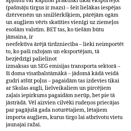
apjomu var kāpināt praktiski tikai eksportējot
(pašmāju tirgus ir mazs) – šeit lielākas iespējas
dzērvenēm un smilšērkšķiem, pārējām ogām
un augļiem vērts skatīties vienīgi uz ziemeļos
esošām valstīm. BET tas, ko tiešām būtu
jāmaina, ir
neefektīva ārējā tirdzniecība – lieki neimportēt
to, ko paši ražojam un eksportējam, tā
bezjēdzīgi palielinot
izmaksas un SEG emisijas transporta sektorā –
šī doma visatbalstāmākā – jādomā kādā veidā
gudri atšūt poļus – pagaidām tas izdevies tikai
ar Skolas augli, lielveikaliem un pircējiem
zaļais iepirkums pagaidām nerūp, bet pie tā
jāstrādā. Vēl aizvien cilvēki rudeņos priecājas
par pagājušā gada noturētajiem, lētajiem
importa augļiem, kurus tirgo lai atbrīvotu vietu
jaunajai ražai.