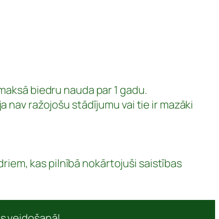
amaksā biedru nauda par 1 gadu.
 nav ražojošu stādījumu vai tie ir mazāki
driem, kas pilnībā nokārtojuši saistības
as veidošanā!