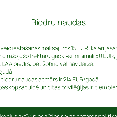
Biedru naudas
jāveic iestāšanās maksājums 15 EUR, kā arī jās
 ražojošo hektāru gadā vai minimāli 50 EUR, ja
ūt LAA biedrs, bet šobrīd vēl nav dārza.
/gadā
s biedru naudas apmērs ir 214 EUR/gadā
bas kopsapulcē un citas privilēģijas ir tiem bie
kopjus aktīvi piedalīties savas nozares politik