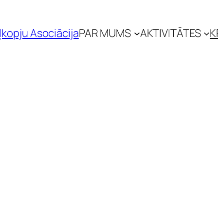
ļkopju Asociācija
PAR MUMS
AKTIVITĀTES
K