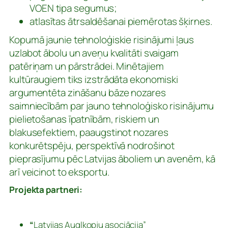
VOEN tipa segumus;
atlasītas ātrsaldēšanai piemērotas šķirnes.
Kopumā jaunie tehnoloģiskie risinājumi ļaus
uzlabot ābolu un aveņu kvalitāti svaigam
patēriņam un pārstrādei. Minētajiem
kultūraugiem tiks izstrādāta ekonomiski
argumentēta zināšanu bāze nozares
saimniecībām par jauno tehnoloģisko risinājumu
pielietošanas īpatnībām, riskiem un
blakusefektiem, paaugstinot nozares
konkurētspēju, perspektīvā nodrošinot
pieprasījumu pēc Latvijas āboliem un avenēm, kā
arī veicinot to eksportu.
Projekta partneri:
“
Latvijas Augļkopju asociācija”