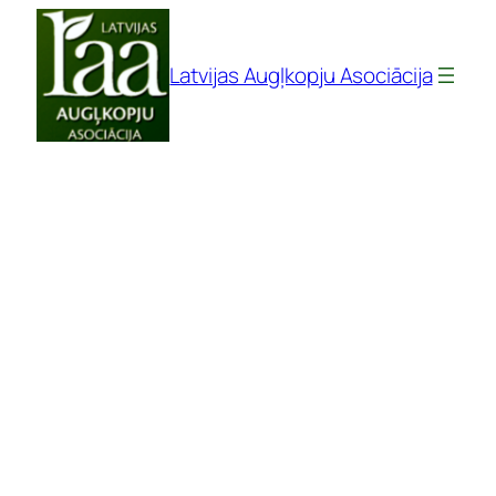
Pāriet
uz
Latvijas Augļkopju Asociācija
saturu