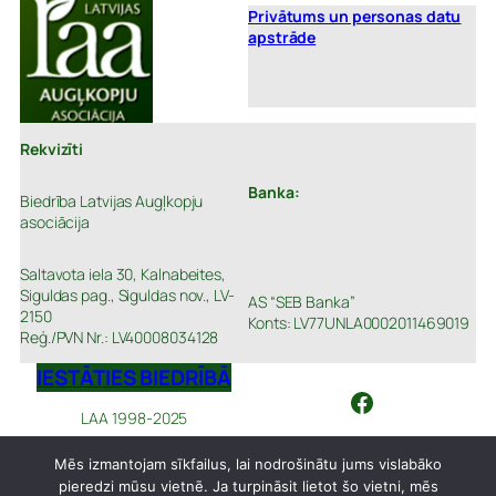
Privātums un personas datu
apstrāde
Rekvizīti
Banka:
Biedrība Latvijas Augļkopju
asociācija
Saltavota iela 30, Kalnabeites,
Siguldas pag., Siguldas nov., LV-
AS “SEB Banka”
2150
Konts: LV77UNLA0002011469019
Reģ./PVN Nr.: LV40008034128
IESTĀTIES BIEDRĪBĀ
Facebook
LAA 1998-2025
Mēs izmantojam sīkfailus, lai nodrošinātu jums vislabāko
pieredzi mūsu vietnē. Ja turpināsit lietot šo vietni, mēs