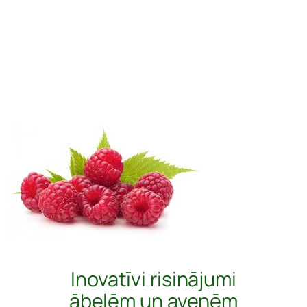
Inovatīvi risinājumi
ābelēm un avenēm