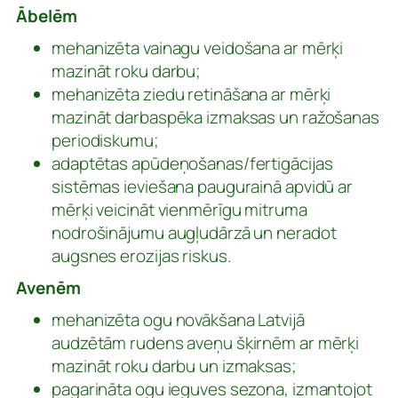
Ābelēm
mehanizēta vainagu veidošana ar mērķi
mazināt roku darbu;
mehanizēta ziedu retināšana ar mērķi
mazināt darbaspēka izmaksas un ražošanas
periodiskumu;
adaptētas apūdeņošanas/fertigācijas
sistēmas ieviešana paugurainā apvidū ar
mērķi veicināt vienmērīgu mitruma
nodrošinājumu augļudārzā un neradot
augsnes erozijas riskus.
Avenēm
mehanizēta ogu novākšana Latvijā
audzētām rudens aveņu šķirnēm ar mērķi
mazināt roku darbu un izmaksas;
pagarināta ogu ieguves sezona, izmantojot