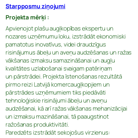
Starpposmu ziņojumi
Projekta mērķi :
Apvienojot plašu augļkopības ekspertu un
nozares uzņēmumu loku, izstrādāt ekonomiski
pamatotus inovatīvus, videi draudzīgus
risinājumus ābeļu un aveņu audzēšanas un ražas
vākšanas izmaksu samazināšanai un augļu
kvalitātes uzlabošanai svaigam patēriņam
un pārstrādei. Projekta īstenošanas rezultātā
pirmo reizi Latvijā komercaugļkopjiem un
pārstrādes uzņēmumiem tiks piedāvāti
tehnoloģiskie risinājumi ābeļu un aveņu
audzēšanai, kā arī ražas vākšanas mehanizācijai
un izmaksu mazināšanai, tā paaugstinot
ražošanas produktivitāti.
Paredzēts izstrādāt sekojošus virzienus: