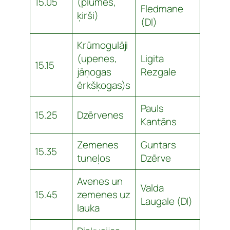
15.05
(plūmes,
Fledmane
ķirši)
(DI)
Krūmogulāji
(upenes,
Ligita
15.15
jāņogas
Rezgale
ērkšķogas)s
Pauls
15.25
Dzērvenes
Kantāns
Zemenes
Guntars
15.35
tuneļos
Dzērve
Avenes un
Valda
15.45
zemenes uz
Laugale (DI)
lauka