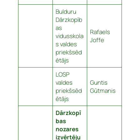
Bulduru
Dārzkopīb
as
Rafaels
vidusskola
Joffe
s valdes
priekšsēd
ētājs
LOSP
valdes
Guntis
priekšsēd
Gūtmanis
ētājs
Dārzkopī
bas
nozares
izvērtēju