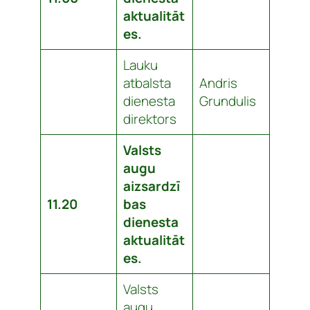
aktualitāt
es.
Lauku
atbalsta
Andris
dienesta
Grundulis
direktors
Valsts
augu
aizsardzī
11.20
bas
dienesta
aktualitāt
es.
Valsts
augu