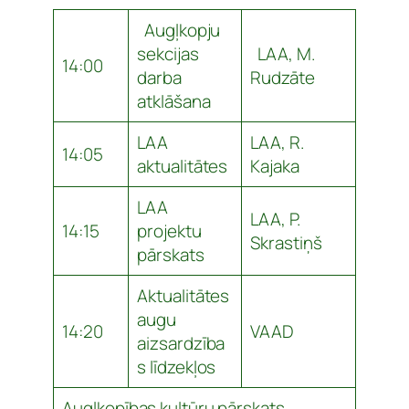
Augļkopju
sekcijas
LAA, M.
14:00
darba
Rudzāte
atklāšana
LAA
LAA, R.
14:05
aktualitātes
Kajaka
LAA
LAA, P.
14:15
projektu
Skrastiņš
pārskats
Aktualitātes
augu
14:20
VAAD
aizsardzība
s līdzekļos
Augļkopības kultūru pārskats,