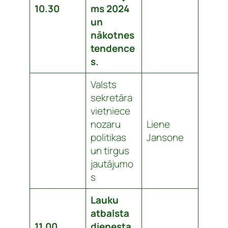
10.30
ms 2024
un
nākotnes
tendence
s.
Valsts
sekretāra
vietniece
nozaru
Liene
politikas
Jansone
un tirgus
jautājumo
s
Lauku
atbalsta
11.00
dienesta