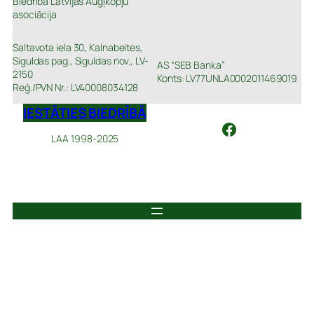
Biedrība Latvijas Augļkopju
asociācija
Saltavota iela 30, Kalnabeites,
Siguldas pag., Siguldas nov., LV-
AS “SEB Banka”
2150
Konts: LV77UNLA0002011469019
Reģ./PVN Nr.: LV40008034128
IESTĀTIES BIEDRĪBĀ
Facebook
LAA 1998-2025