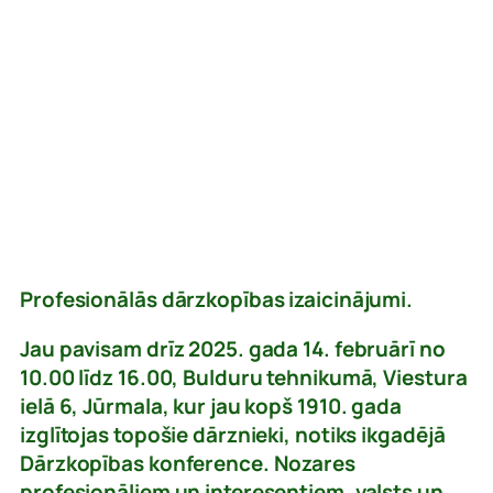
Profesionālās dārzkopības izaicinājumi.
Jau pavisam drīz 2025. gada 14. februārī no
10.00 līdz 16.00, Bulduru tehnikumā, Viestura
ielā 6, Jūrmala, kur jau kopš 1910. gada
izglītojas topošie dārznieki, notiks ikgadējā
Dārzkopības konference. Nozares
profesionāļiem un interesentiem, valsts un