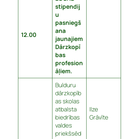
stipendij
u
pasniegš
ana
12.00
jaunajiem
Dārzkopī
bas
profesion
āļiem.
Bulduru
dārzkopīb
as skolas
atbalsta
Ilze
biedrības
Grāvīte
valdes
priekšsēd