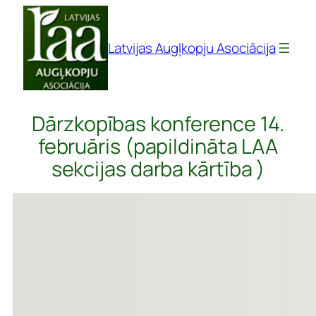
Pāriet
uz
Latvijas Augļkopju Asociācija
saturu
Dārzkopības konference 14.
februāris (papildināta LAA
sekcijas darba kārtība )