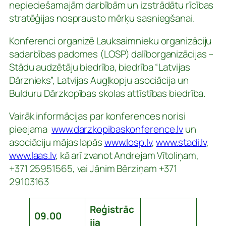
nepieciešamajām darbībām un izstrādātu rīcības
stratēģijas nosprausto mērķu sasniegšanai.
Konferenci organizē Lauksaimnieku organizāciju
sadarbības padomes (LOSP) dalīborganizācijas –
Stādu audzētāju biedrība, biedrība “Latvijas
Dārznieks”, Latvijas Augļkopju asociācija un
Bulduru Dārzkopības skolas attīstības biedrība.
Vairāk informācijas par konferences norisi
pieejama
www.darzkopibaskonference.lv
un
asociāciju mājas lapās
www.losp.lv
,
www.stadi.lv
,
www.laas.lv
, kā arī zvanot Andrejam Vītoliņam,
+371 25951565, vai Jānim Bērziņam +371
29103163
Reģistrāc
09.00
ija