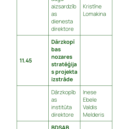
aizsardzīb
Kristīne
as
Lomakina
dienesta
direktore
Dārzkopī
bas
nozares
11.45
stratēģija
s projekta
izstrāde
Dārzkopīb
Inese
as
Ebele
institūta
Valdis
direktore
Melderis
BDSAB