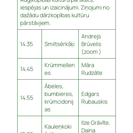
iespējas un izaicinājumi. Ziņojumi no
dažādu dārzkopības kultūru
pārstāvjiem.
Andrejs
14.35
Smiltsērkšķi
Brūvelis
(zoom )
Krūmmellen
Māra
14.45
es
Rudzāte
Ābeles,
bumbieres,
Edgars
14.55
krūmcidonij
Rubauskis
as
Ilze Grāvīte,
Kauleņkoki
Daina