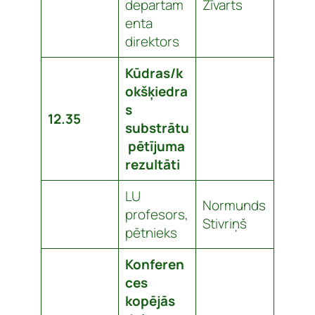
departam
Zīvarts
enta
direktors
Kūdras/k
okšķiedra
s
12.35
substrātu
pētījuma
rezultāti
LU
Normunds
profesors,
Stivriņš
pētnieks
Konferen
ces
kopējās