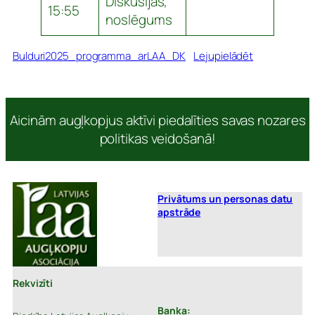
Diskusijas,
15:55
noslēgums
Bulduri2025_programma_arLAA_DK
Lejupielādēt
Aicinām augļkopjus aktīvi piedalīties savas nozares
politikas veidošanā!
Privātums un personas datu
apstrāde
Rekvizīti
Banka: