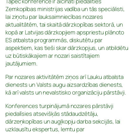
Tāpēc konferencē ir aicināti piedalīties
Zemkopības ministrijas vadība un tās speciālisti,
lai ziņotu par lauksaimniecības nozares
aktualitātēm, tai skaitā dārzkopības sektorā, un
kopā ar Latvijas dārzkopjiem apspriestu plānoto
ES atbalsta programmās, diskutētu par
aspektiem, kas tieši skar dārzkopjus, un atbildētu
uz būtiskākajiem ar nozari saistītajiem
jautājumiem.
Par nozares aktivitātēm ziņos arī Lauku atbalsta
dienests un Valsts augu aizsardzības dienests,
kā arī valsts un nevalstisko organizāciju pārstāvji.
Konferences turpinājumā nozares pārstāvji
piedalīsies atsevišķās stādaudzētāju,
dārzeņkopības un augļkopju darba sekcijās, lai
uzklausītu ekspertus, lemtu par