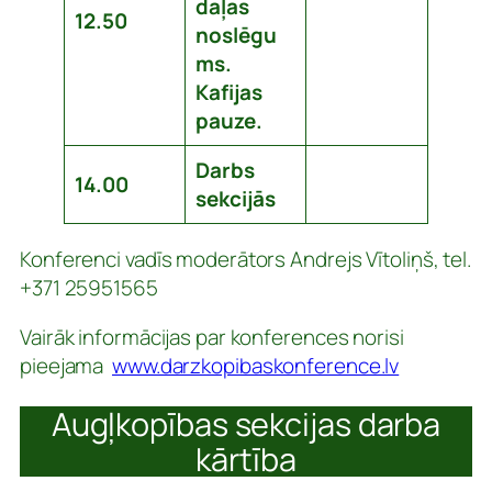
daļas
12.50
noslēgu
ms.
Kafijas
pauze.
Darbs
14.00
sekcijās
Konferenci vadīs moderātors Andrejs Vītoliņš, tel.
+371 25951565
Vairāk informācijas par konferences norisi
pieejama
www.darzkopibaskonference.lv
Augļkopības sekcijas darba
kārtība