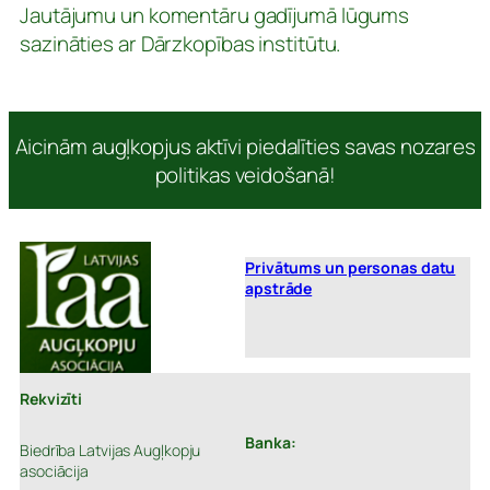
Jautājumu un komentāru gadījumā lūgums
sazināties ar Dārzkopības institūtu.
Aicinām augļkopjus aktīvi piedalīties savas nozares
politikas veidošanā!
Privātums un personas datu
apstrāde
Rekvizīti
Banka:
Biedrība Latvijas Augļkopju
asociācija