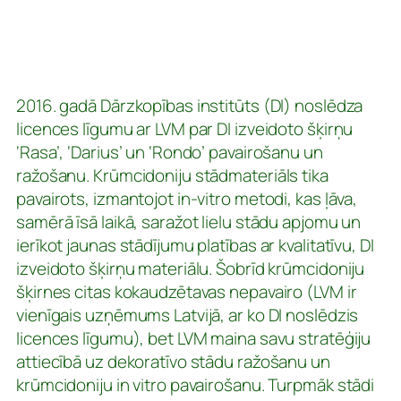
2016. gadā Dārzkopības institūts (DI) noslēdza
licences līgumu ar LVM par DI izveidoto šķirņu
‘Rasa’, ‘Darius’ un ‘Rondo’ pavairošanu un
ražošanu. Krūmcidoniju stādmateriāls tika
pavairots, izmantojot in-vitro metodi, kas ļāva,
samērā īsā laikā, saražot lielu stādu apjomu un
ierīkot jaunas stādījumu platības ar kvalitatīvu, DI
izveidoto šķirņu materiālu. Šobrīd krūmcidoniju
šķirnes citas kokaudzētavas nepavairo (LVM ir
vienīgais uzņēmums Latvijā, ar ko DI noslēdzis
licences līgumu), bet LVM maina savu stratēģiju
attiecībā uz dekoratīvo stādu ražošanu un
krūmcidoniju in vitro pavairošanu. Turpmāk stādi