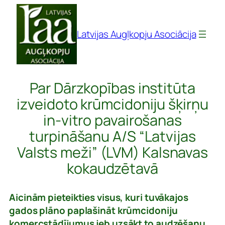
Pāriet
uz
Latvijas Augļkopju Asociācija
saturu
Par Dārzkopības institūta
izveidoto krūmcidoniju šķirņu
in-vitro pavairošanas
turpināšanu A/S “Latvijas
Valsts meži” (LVM) Kalsnavas
kokaudzētavā
Aicinām pieteikties visus, kuri tuvākajos
gados plāno paplašināt krūmcidoniju
komercstādījumus jeb uzsākt to audzēšanu,