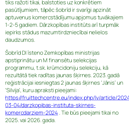
tiks ražoti tikai, balstoties uz konkrētiem
pasūtījumiem, tāpēc šobrīd ir svarīgi apzināt
aptuvenus komercstādījumu apjomus tuvākajiem
1-2-5 gadiem. Dārzkopības institūts arī turpmāk
iepirks stādus mazumtirdzniecībai nelielos
daudzumos.
Šobrīd DI īsteno Zemkopības ministrijas
apstiprinātu un M finansētu selekcijas
programmu, t.sk. krūmcidoniju selekciju, kā
rezultātā tiek radītas jaunas šķirnes. 2023. gadā
reģistrācijai iesniegtas 2 jaunas šķirnes ‘Jānis’ un
‘Silvija’, kuru apraksti pieejami:
https://fruittechcentre.eu/index.php/lv/article/202
03-04/darzkopibas-instituta-skirnes-
komercdarziem-2024
. Tie būs pieejami tikai no
2025. vai 2026. gada.