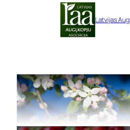
Pāriet
uz
Latvijas Aug
saturu