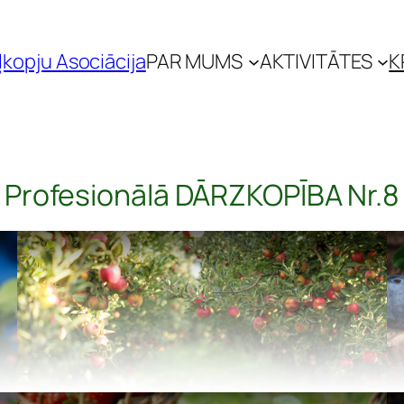
ļkopju Asociācija
PAR MUMS
AKTIVITĀTES
K
Profesionālā DĀRZKOPĪBA Nr.8