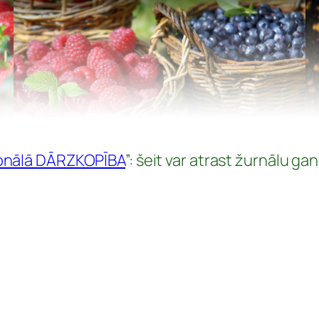
onālā DĀRZKOPĪBA
”: šeit var atrast žurnālu ga