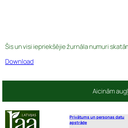
Šis un visi iepriekšējie žurnāla numuri skatā
Download
Aicinām augļ
Privātums un personas datu
apstrāde