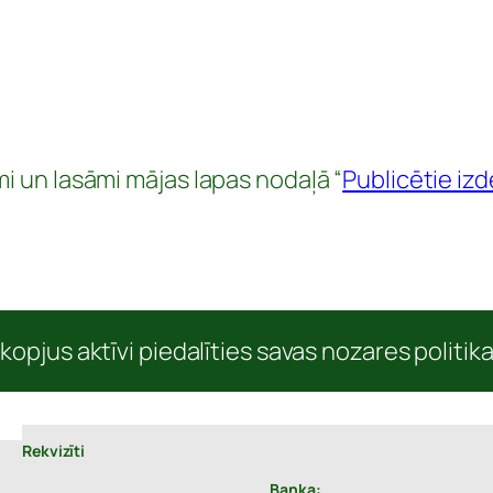
mi un lasāmi mājas lapas nodaļā “
Publicētie iz
kopjus aktīvi piedalīties savas nozares politik
Rekvizīti
Banka: