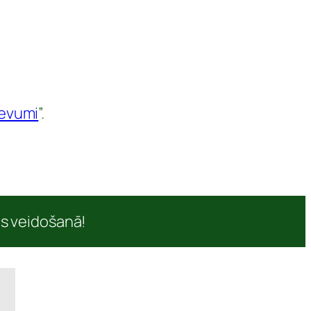
devumi
”.
as veidošanā!