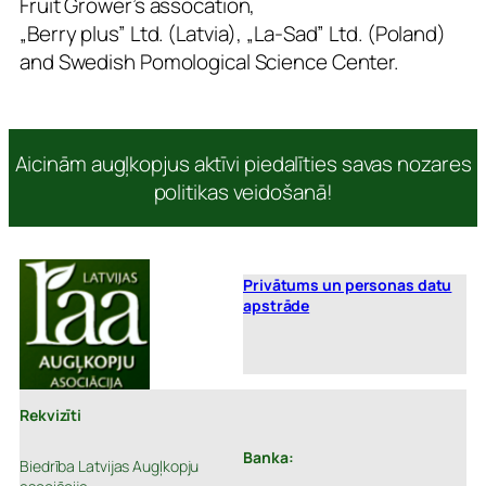
Fruit Grower’s assocation,
„Berry plus” Ltd. (Latvia), „La-Sad” Ltd. (Poland)
and Swedish Pomological Science Center.
Aicinām augļkopjus aktīvi piedalīties savas nozares
politikas veidošanā!
Privātums un personas datu
apstrāde
Rekvizīti
Banka:
Biedrība Latvijas Augļkopju