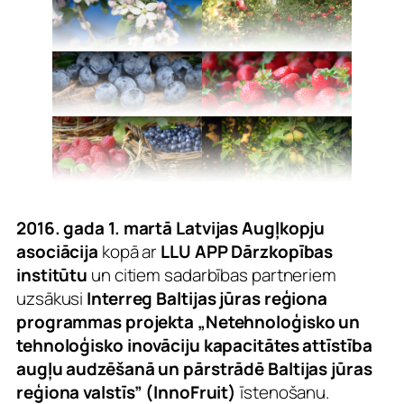
2016. gad
a 1. martā Latvijas Augļkopju
asociācija
kopā ar
LLU APP Dārzkopības
institūtu
un citiem sadarbības partneriem
uzsākusi
Interreg Baltijas jūras reģiona
programmas projekta „Netehnoloģisko un
tehnoloģisko inovāciju kapacitātes attīstība
augļu audzēšanā un pārstrādē Baltijas jūras
reģiona valstīs” (InnoFruit)
īstenošanu.