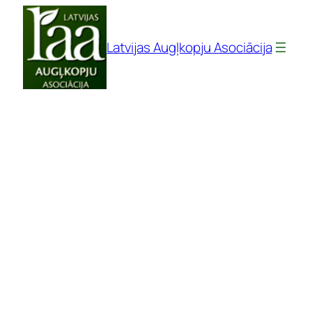
Pāriet
uz
Latvijas Augļkopju Asociācija
saturu