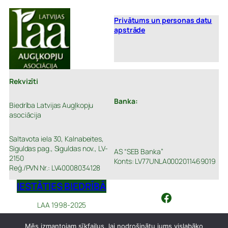
čipsu
ražošanas
Privātums un personas datu
apstrāde
iekārta
Rekvizīti
Banka:
Biedrība Latvijas Augļkopju
asociācija
Saltavota iela 30, Kalnabeites,
Siguldas pag., Siguldas nov., LV-
AS “SEB Banka”
2150
Konts: LV77UNLA0002011469019
Reģ./PVN Nr.: LV40008034128
IESTĀTIES BIEDRĪBĀ
Facebook
LAA 1998-2025
Mēs izmantojam sīkfailus, lai nodrošinātu jums vislabāko