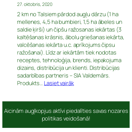
27. oktobris, 2020
meklē
2 km no Talsiem pārdod augļu dārzu (1 ha
jaunus
mellenes, 4,5 ha bumbieri, 1,5 ha ābeles un
sadarbības
saldie ķirši) un čipšu ražosanas iekārtas (3
partnerus
kaltēšanas krāsnis, ābolu griešanas iekārta,
valcēšanas iekārta u.c. aprīkojums čipsu
ražošanai). Līdz ar iekārtām tiek nodotas
receptes, tehnoloģija, brends, iepakojuma
dizains, distribūcija un klienti. Distribūcijas
sadarbības partneris – SIA Valdemārs.
:
Produkts…
Lasiet vairāk
Pārdod
augļu
dārzu
Aicinām augļkopjus aktīvi piedalīties savas nozares
ar
politikas veidošanā!
ēkām
un