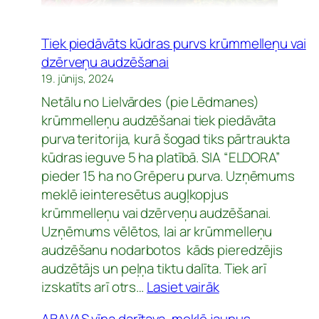
Tiek piedāvāts kūdras purvs krūmmelleņu vai
dzērveņu audzēšanai
19. jūnijs, 2024
Netālu no Lielvārdes (pie Lēdmanes)
krūmmelleņu audzēšanai tiek piedāvāta
purva teritorija, kurā šogad tiks pārtraukta
kūdras ieguve 5 ha platībā. SIA “ELDORA”
pieder 15 ha no Grēperu purva. Uzņēmums
meklē ieinteresētus augļkopjus
krūmmelleņu vai dzērveņu audzēšanai.
Uzņēmums vēlētos, lai ar krūmmelleņu
audzēšanu nodarbotos kāds pieredzējis
audzētājs un peļņa tiktu dalīta. Tiek arī
:
izskatīts arī otrs…
Lasiet vairāk
Tiek