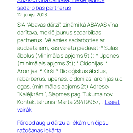
ABAVAS vīna darītava, meklē jaunus
piedāvāts
sadarbības partnerus
kūdras
12. jūnijs, 2023
purvs
SIA “Abavas dārzi”, zināmi kā ABAVAS vīna
krūmmelleņu
darītava, meklē jaunus sadarbības
vai
partnerus! Vēlamies sadarboties ar
dzērveņu
audzētājiem, kas varētu piedāvāt: * Sulas
audzēšanai
ābolus (Minimālais apjoms 5t.); * Upenes
(minimālais apjoms 3t); * Cidonijas *
Aronijas * Ķirši * Bioloģiskus ābolus,
rabarberus, upenes, cidonijas, aronijas u.c.
ogas. (minimālais apjoms 2t) Adrese:
“Kalējkrāmi”, Slapmes pag. Tukuma nov.
Kontakttālrunis: Marta 29419957;…
Lasiet
:
vairāk
ABAVAS
Pārdod augļu dārzu ar ēkām un čipsu
vīna
ražošanas iekārta
darītava,