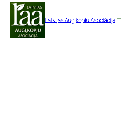
Pāriet
uz
Latvijas Augļkopju Asociācija
saturu