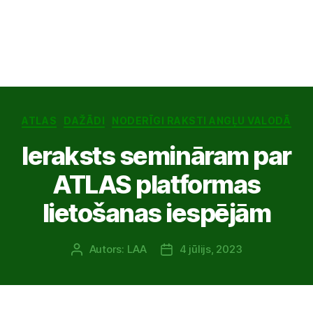
Kategorijas
ATLAS
DAŽĀDI
NODERĪGI RAKSTI ANGĻU VALODĀ
Ieraksts semināram par
ATLAS platformas
lietošanas iespējām
Autors:
LAA
4 jūlijs, 2023
Ziņas
Publicēšanas
autors
datums