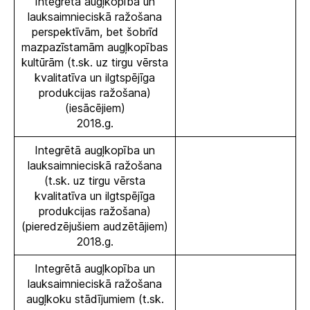
Integrētā augļkopība un
lauksaimnieciskā ražošana
perspektīvām, bet šobrīd
mazpazīstamām augļkopības
kultūrām (t.sk. uz tirgu vērsta
kvalitatīva un ilgtspējīga
produkcijas ražošana)
(iesācējiem)
2018.g.
Integrētā augļkopība un
lauksaimnieciskā ražošana
(t.sk. uz tirgu vērsta
kvalitatīva un ilgtspējīga
produkcijas ražošana)
(pieredzējušiem audzētājiem)
2018.g.
Integrētā augļkopība un
lauksaimnieciskā ražošana
augļkoku stādījumiem (t.sk.