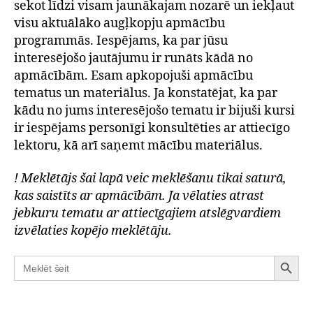
sekot līdzi visam jaunākajam nozarē un iekļaut
visu aktuālāko augļkopju apmācību
programmās. Iespējams, ka par jūsu
interesējošo jautājumu ir runāts kādā no
apmācībām. Esam apkopojuši apmācību
tematus un materiālus. Ja konstatējat, ka par
kādu no jums interesējošo tematu ir bijuši kursi
ir iespējams personīgi konsultēties ar attiecīgo
lektoru, kā arī saņemt mācību materiālus.
! Meklētājs šai lapā veic meklēšanu tikai saturā,
kas saistīts ar apmācībām. Ja vēlaties atrast
jebkuru tematu ar attiecīgajiem atslēgvardiem
izvēlaties kopējo meklētāju.
SEARCH BUT
Search
for: