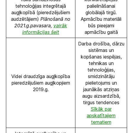
tehnoloģijas integrētajā
palielināšanai
augļkopībā (pieredzējušiem
globālajā tirgū.
audzētājiem)
Plānošanā no
Apmācību materiāli
2021.g.pavasara,
vairāk
būs pieejami
informācijas šeit
apmācību gaitā
Darba drošība, dārzu
sistēmas un
kopšanas iespējas,
tehnikas un
tehnoloģijas,
Videi draudzīga augļkopība
smidzinātāju
pieredzējušiem augļkopjiem
pielietojums un
2019.g.
jaunākās atziņas
augu aizsardzībā,
tirgus tendences
Sīkāk par
apskatītajiem
tematiem