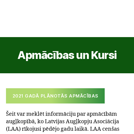
Apmācības un Kursi
2021 GADĀ PLĀNOTĀS APMĀCĪBAS
Šeit var meklēt informāciju par apmācībām
augļkopībā, ko Latvijas Augļkopju Asociācija
(LAA) rīkojusi pēdējo gadu laikā. LAA cenšas