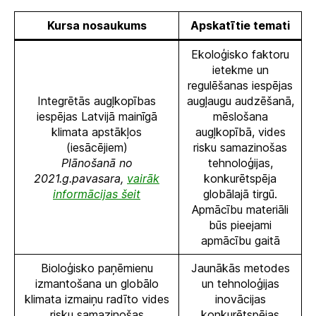
Kursa nosaukums
Apskatītie temati
Ekoloģisko faktoru
ietekme un
regulēšanas iespējas
Integrētās augļkopības
augļaugu audzēšanā,
iespējas Latvijā mainīgā
mēslošana
klimata apstākļos
augļkopībā, vides
(iesācējiem)
risku samazinošas
Plānošanā no
tehnoloģijas,
2021.g.pavasara,
vairāk
konkurētspēja
informācijas šeit
globālajā tirgū.
Apmācību materiāli
būs pieejami
apmācību gaitā
Bioloģisko paņēmienu
Jaunākās metodes
izmantošana un globālo
un tehnoloģijas
klimata izmaiņu radīto vides
inovācijas
risku samazinošas
konkurētspējas