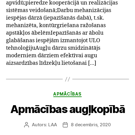
apvidū;pieredze kooperācijā un realizācijas
sistēmas veidošanā;Darbu mehanizācijas
iespējas dārzā (iepazīšanās dabā), t.sk.
mehanizēta, kontūrgriešana ražošanas
apstākļos ābelēmIepazīšanās ar ābolu
glabāšanas iespējām izmantojot ULO
tehnoloģijuAugļu dārzu smidzinātājs
moderniem dārziem efektīvai augu
aizsardzības līdzekļu lietošanai […]
Kategorijas
APMĀCĪBAS
Apmācības augļkopībā
Autors:
LAA
8 decembris, 2020
Ziņas
Publicēšanas
autors
datums