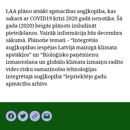
LAA plāno atsākt apmacības augļkopība, kas
sakarā ar COVID19 krīzi 2020 gadā nenotika. Šā
gada (2020) beigās plānots izsludināt
pieteikšanos. Vairāk informācija būs decembra
sākumā. Plānotie temati – “Integrētās
augļkopības iespējas Latvijā mainīgā klimata
apstākļos” un “Bioloģisko paņēmienu
izmantošana un globālo klimata izmaiņu radīto
vides risku samazinošas tehnoloģijas
integrētajā augļkopībā “Iepriekšējo gadu
apmācību arhīvs
Facebook
Twitter
Instagram
Email