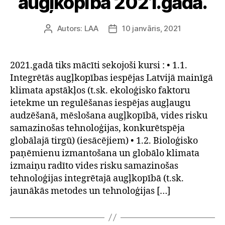
augļkopībā 2021.gadā.
Autors:
LAA
10 janvāris, 2021
Ziņas
Publicēšanas
autors
datums
2021.gadā tiks mācīti sekojoši kursi : • 1.1.
Integrētās augļkopības iespējas Latvijā mainīgā
klimata apstākļos (t.sk. ekoloģisko faktoru
ietekme un regulēšanas iespējas augļaugu
audzēšanā, mēslošana augļkopībā, vides risku
samazinošas tehnoloģijas, konkurētspēja
globālajā tirgū) (iesācējiem) • 1.2. Bioloģisko
paņēmienu izmantošana un globālo klimata
izmaiņu radīto vides risku samazinošas
tehnoloģijas integrētajā augļkopībā (t.sk.
jaunākās metodes un tehnoloģijas […]