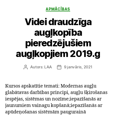
Kategorijas
APMĀCĪBAS
Videi draudzīga
augļkopība
pieredzējušiem
augļkopjiem 2019.g
Autors:
LAA
9 janvāris, 2021
Ziņas
Publicēšanas
autors
datums
Kursos apskatītie temati: Modernas augļu
glabātavas darbības principi, augļu šķirošanas
iespējas, sistēmas un nozīme;iepazīšanās ar
jaunumiem vainagu kopšanā;iepazīšanās ar
apūdeņošanas sistēmām paugurainā