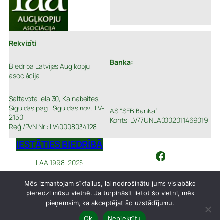
Rekvizīti
Banka:
Biedrība Latvijas Augļkopju
asociācija
Saltavota iela 30, Kalnabeites,
Siguldas pag., Siguldas nov., LV-
AS “SEB Banka”
2150
Konts: LV77UNLA0002011469019
Reģ./PVN Nr.: LV40008034128
IESTĀTIES BIEDRĪBĀ
Facebook
LAA 1998-2025
Mēs izmantojam sīkfailus, lai nodrošinātu jums vislabāko
pieredzi mūsu vietnē. Ja turpināsit lietot šo vietni, mēs
pieņemsim, ka akceptējat šo uzstādījumu.
Ok
Nepiekrītu