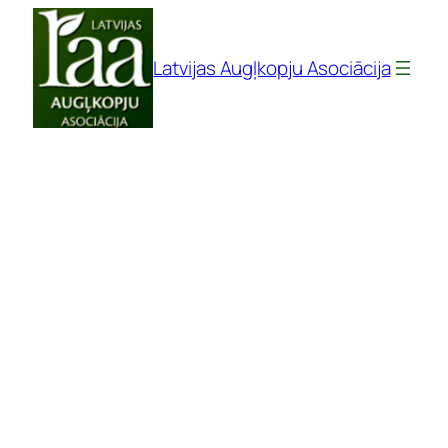
Pāriet
uz
Latvijas Augļkopju Asociācija
saturu