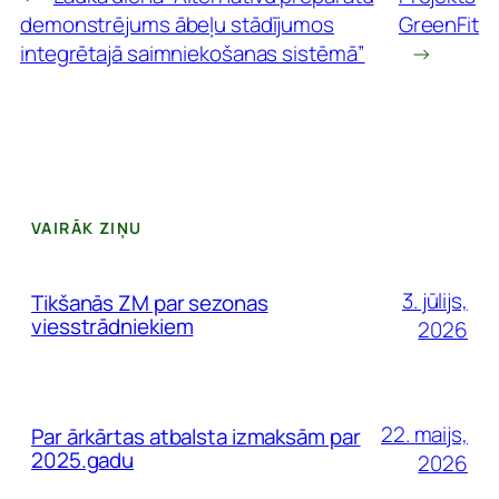
demonstrējums ābeļu stādījumos
GreenFit
integrētajā saimniekošanas sistēmā”
→
VAIRĀK ZIŅU
3. jūlijs,
Tikšanās ZM par sezonas
viesstrādniekiem
2026
22. maijs,
Par ārkārtas atbalsta izmaksām par
2025.gadu
2026