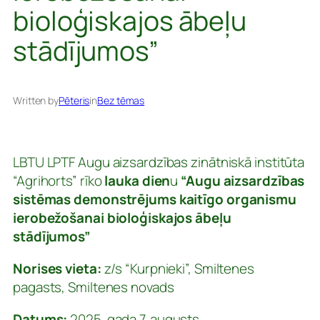
bioloģiskajos ābeļu
stādījumos”
Written by
Pēteris
in
Bez tēmas
LBTU LPTF Augu aizsardzības zinātniskā institūta
“Agrihorts” rīko
lauka dien
u
“Augu aizsardzības
sistēmas demonstrējums kaitīgo organismu
ierobežošanai bioloģiskajos ābeļu
stādījumos”
Norises vieta:
z/s “Kurpnieki”, Smiltenes
pagasts, Smiltenes novads
Datums:
2025. gada 7. augusts