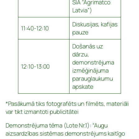
SIA “Agrimatco
Latvia”)
Diskusijas, kafijas
11:40-12:10
pauze
Došanās uz
dārzu,
demonstrējuma
12:10-13:00
izmēģinājuma
parauglaukumu
apskate
*
Pasākumā
tiks fotografēts un filmēts, materiāli
var tikt izmantoti publicitātei
Demonstrējuma tēma (Lote Nr.1): “Augu
aizsardzības sistēmas demonstrējums kaitīgo