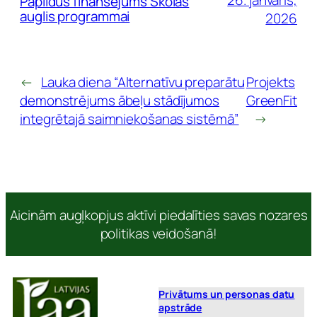
26. janvāris,
Papildus finansējums Skolas
auglis programmai
2026
←
Lauka diena “Alternatīvu preparātu
Projekts
demonstrējums ābeļu stādījumos
GreenFit
integrētajā saimniekošanas sistēmā”
→
Aicinām augļkopjus aktīvi piedalīties savas nozares
politikas veidošanā!
Privātums un personas datu
apstrāde