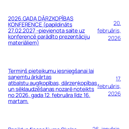
2026.GADA DĀRZKOPĪBAS
20.
KONFERENCE (papildināts
27.02.2027 -pievienota saite uz
februāris,
konferencē parādīto prezentāciju
2026
materiāliem)
Termiņš pieteikumu iesniegšanai lai
saņemtu ārkārtas
17.
atbalstu augļkopības, dārzeņkopības
februāris,
un sēklaudzēšanas nozarē noteikts
2026
no 2026. gada 12. februāra līdz 16.
martam.