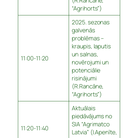
(R.Rancāne,
“Agrihorts”)
2025. sezonas
galvenās
problēmas –
kraupis, laputis
un salnas,
11:00-11:20
novērojumi un
potenciālie
risinājumi
(R.Rancāne,
“Agrihorts”)
Aktuālais
piedāvājums no
SIA “Agrimatco
11:20-11:40
Latvia” (I.Apenīte,