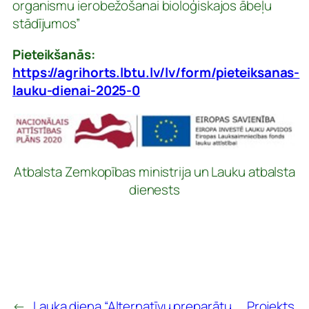
organismu ierobežošanai bioloģiskajos ābeļu
stādījumos”
Pieteikšanās:
https://agrihorts.lbtu.lv/lv/form/pieteiksanas-
lauku-dienai-2025-0
Atbalsta Zemkopības ministrija un Lauku atbalsta
dienests
←
Lauka diena “Alternatīvu preparātu
Projekts