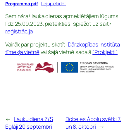
Programma pdf
Lejupielādēt
Semināra/ lauka dienas apmeklētājiem lūgums
līdz 25.09.2023. pieteikties, spiežot uz saiti:
reģistrācija
Vairāk par projektu skatīt:
Dārzkopības institūta
tīmekļa vietnē
vai šajā vietnē sadaļā
“Prokjekti”
←
Lauku diena Z/S
Dobeles Ābolu svētki 7.
Eglāji 20.septembrī
un 8. oktobrī
→