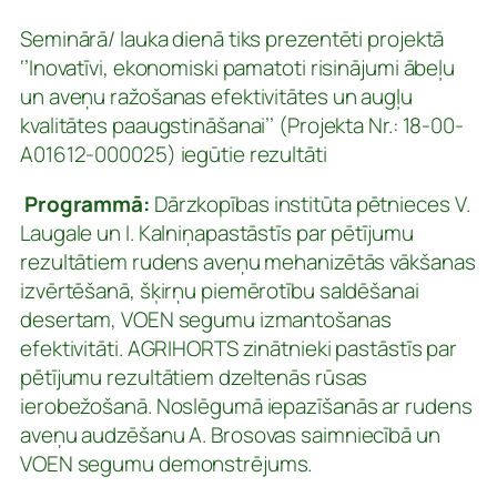
Seminārā/ lauka dienā tiks prezentēti projektā
‘’Inovatīvi, ekonomiski pamatoti risinājumi ābeļu
un aveņu ražošanas efektivitātes un augļu
kvalitātes paaugstināšanai’’ (Projekta Nr.: 18-00-
A01612-000025) iegūtie rezultāti
Programmā:
Dārzkopības institūta pētnieces V.
Laugale un I. Kalniņapastāstīs par pētījumu
rezultātiem rudens aveņu mehanizētās vākšanas
izvērtēšanā, šķirņu piemērotību saldēšanai
desertam, VOEN segumu izmantošanas
efektivitāti. AGRIHORTS zinātnieki pastāstīs par
pētījumu rezultātiem dzeltenās rūsas
ierobežošanā. Noslēgumā iepazīšanās ar rudens
aveņu audzēšanu A. Brosovas saimniecībā un
VOEN segumu demonstrējums.