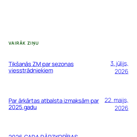
VAIRĀK ZIŅU
3. jūlijs,
Tikšanās ZM par sezonas
viesstrādniekiem
2026
22. maijs,
Par ārkārtas atbalsta izmaksām par
2025.gadu
2026