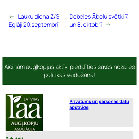
←
Lauku diena Z/S
Dobeles Ābolu svētki 7.
Eglāji 20.septembrī
un 8. oktobrī
→
Aicinām augļkopjus aktīvi piedalīties savas nozares
politikas veidošanā!
Privātums un personas datu
apstrāde
Rekvizīti