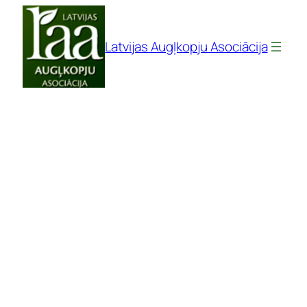
Pāriet
uz
Latvijas Augļkopju Asociācija
saturu