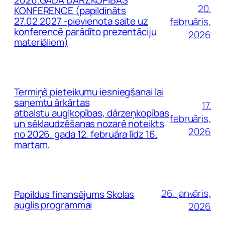
2026.GADA DĀRZKOPĪBAS
20.
KONFERENCE (papildināts
27.02.2027 -pievienota saite uz
februāris,
konferencē parādīto prezentāciju
2026
materiāliem)
Termiņš pieteikumu iesniegšanai lai
saņemtu ārkārtas
17.
atbalstu augļkopības, dārzeņkopības
februāris,
un sēklaudzēšanas nozarē noteikts
2026
no 2026. gada 12. februāra līdz 16.
martam.
26. janvāris,
Papildus finansējums Skolas
auglis programmai
2026