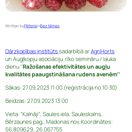
Written by
Pēteris
in
Bez tēmas
Dārzkopības institūts
sadarbībā ar
AgriHorts
un Augļkopju asociāciju rīko semināru / lauka
dienu ‘’
Ražošanas efektivitātes un augļu
kvalitātes paaugstināšana rudens avenēm’’
Sākas:
27.09.2023 11:00 (reģistrācija no 10:30)
Beidzas:
27.09.2023 13:00
Vieta: “Kalnāji“, Saules iela, Sauleskalns,
Bērzaunes pag., Madonas nov. Koordinātes:
56.809629, 26.067755