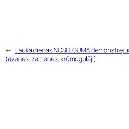
←
Lauka dienas NOSLĒGUMA demonstrēju
(avenes, zemenes, krūmogulāji)