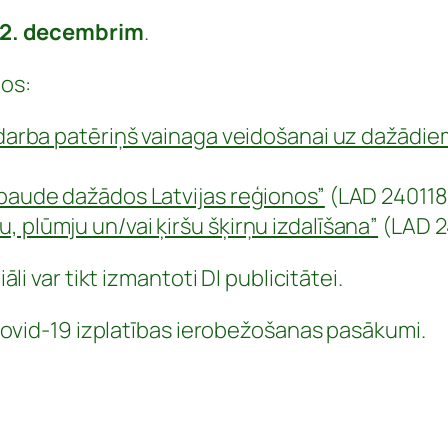
 12. decembrim
.
os:
n darba patēriņš vainaga veidošanai uz dažādi
rbaude dažādos Latvijas reģionos”
(LAD 240118/
 plūmju un/vai ķiršu šķirņu izdalīšana”
(LAD 24
i var tikt izmantoti DI publicitātei.
Covid-19 izplatības ierobežošanas pasākumi.