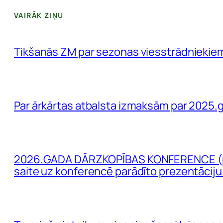
VAIRĀK ZIŅU
Tikšanās ZM par sezonas viesstrādniekie
Par ārkārtas atbalsta izmaksām par 2025.
2026.GADA DĀRZKOPĪBAS KONFERENCE (pap
saite uz konferencē parādīto prezentāciju