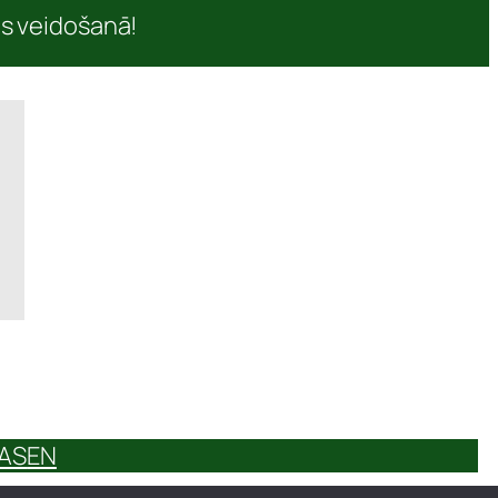
as veidošanā!
JAS
EN