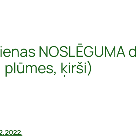
dienas NOSLĒGUMA d
 plūmes, ķirši)
12.2022
.