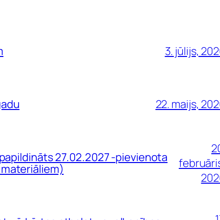
m
3. jūlijs, 20
gadu
22. maijs, 20
2
ildināts 27.02.2027 -pievienota
februāri
 materiāliem)
202
1