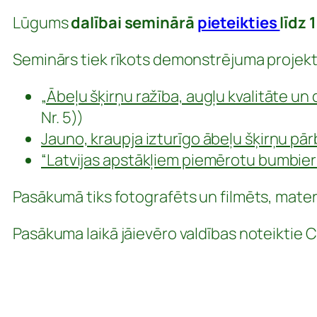
Lūgums
dalībai seminārā
pieteikties
līdz
Seminārs tiek rīkots demonstrējuma projekt
„Ābeļu šķirņu ražība, augļu kvalitāte u
Nr. 5))
Jauno, kraupja izturīgo ābeļu šķirņu pā
“Latvijas apstākļiem piemērotu bumbieru,
Pasākumā tiks fotografēts un filmēts, materiāl
Pasākuma laikā jāievēro valdības noteiktie 