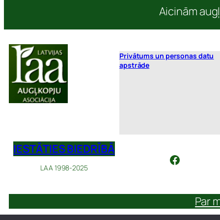
Aicinām augļ
Privātums un personas datu
apstrāde
IESTĀTIES BIEDRĪBĀ
Facebook
LAA 1998-2025
Par 