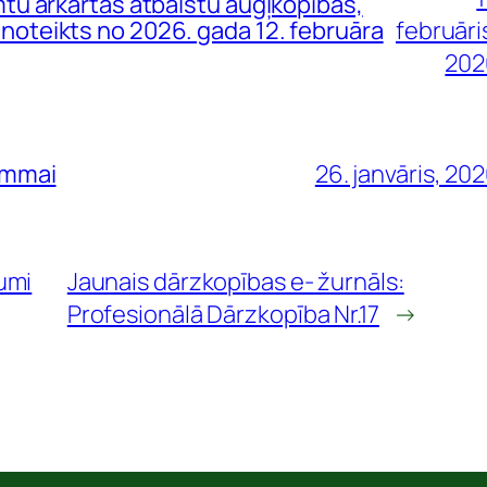
tu ārkārtas atbalstu augļkopības,
oteikts no 2026. gada 12. februāra
februāri
202
ammai
26. janvāris, 20
umi
Jaunais dārzkopības e- žurnāls:
Profesionālā Dārzkopība Nr.17
→