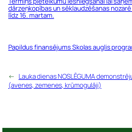
Termiņš pieteikumu iesniegšanai lai saņem
dārzeņkopības un sēklaudzēšanas nozarē n
līdz 16. martam.
Papildus finansējums Skolas auglis progr
←
Lauka dienas NOSLĒGUMA demonstrēj
(avenes, zemenes, krūmogulāji)