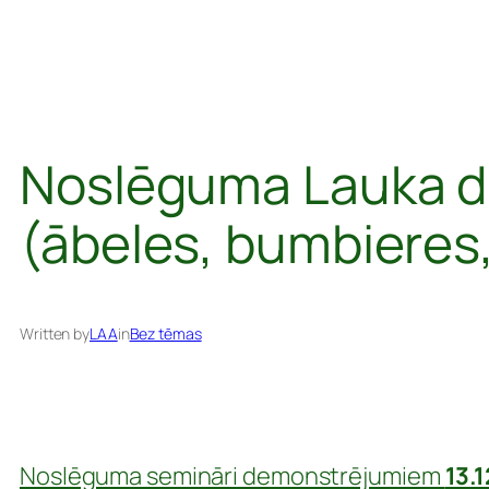
Noslēguma Lauka 
(ābeles, bumbieres,
Written by
LAA
in
Bez tēmas
Noslēguma semināri demonstrējumiem
13.