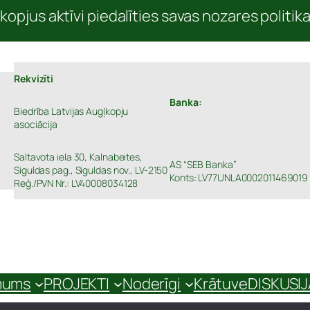
kopjus aktīvi piedalīties savas nozares politik
Rekvizīti
Banka:
Biedrība Latvijas Augļkopju
asociācija
Saltavota iela 30, Kalnabeites,
AS “SEB Banka”
Siguldas pag., Siguldas nov., LV-2150
Konts: LV77UNLA0002011469019
Reģ./PVN Nr.: LV40008034128
mums
PROJEKTI
Noderīgi
Krātuve
DISKUSI