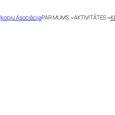
ļkopju Asociācija
PAR MUMS
AKTIVITĀTES
K