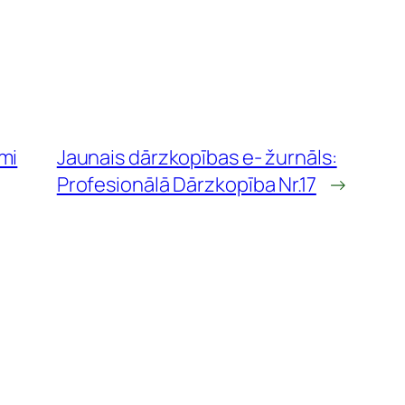
mi
Jaunais dārzkopības e- žurnāls:
Profesionālā Dārzkopība Nr.17
→