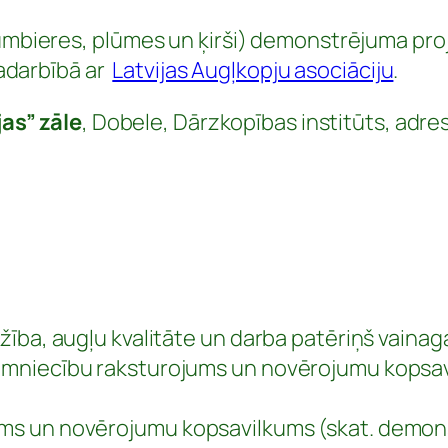
mbieres, plūmes un ķirši) demonstrējuma proj
adarbībā ar
Latvijas Augļkopju asociāciju
.
as” zāle
, Dobele, Dārzkopības institūts, adres
žība, augļu kvalitāte un darba patēriņš vaina
imniecību raksturojums un novērojumu kopsa
ms un novērojumu kopsavilkums (skat. demo