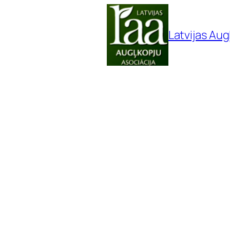
Pāriet
uz
Latvijas Aug
saturu