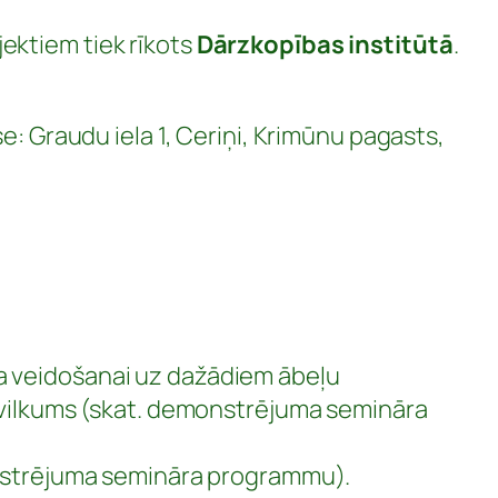
ektiem tiek rīkots
Dārzkopības institūtā
.
e: Graudu iela 1, Ceriņi, Krimūnu pagasts,
ga veidošanai uz dažādiem ābeļu
vilkums (skat. demonstrējuma semināra
nstrējuma semināra programmu).