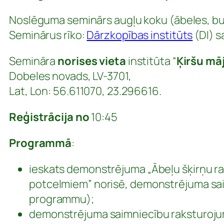
Noslēguma seminārs augļu koku (ābeles, bu
Seminārus rīko:
Dārzkopības institūts
(DI) s
Semināra
norises vieta
institūta “
Ķiršu māj
Dobeles novads, LV-3701,
Lat, Lon: 56.611070, 23.296616.
Reģistrācija no
10:45
Programmā
:
ieskats demonstrējuma „Ābeļu šķirņu ra
potcelmiem” norisē, demonstrējuma sa
programmu);
demonstrējuma saimniecību raksturoju