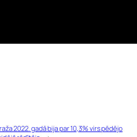
raža 2022. gadā bija par 10,3% virs pēdējo