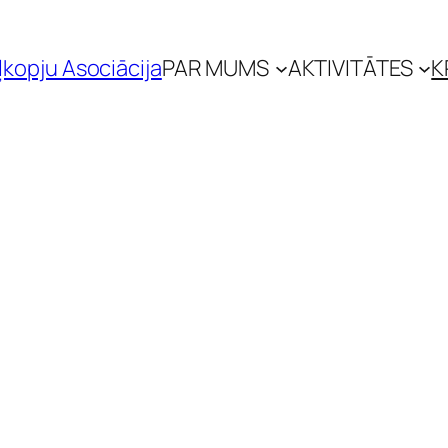
ļkopju Asociācija
PAR MUMS
AKTIVITĀTES
K