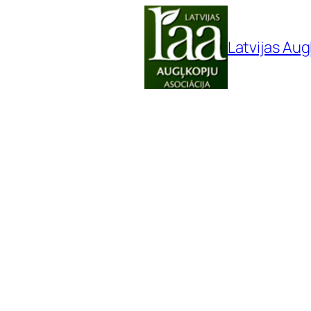
Pāriet
uz
Latvijas Aug
saturu