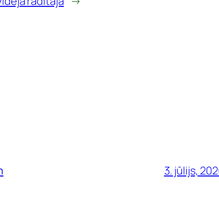
idējā rādītāja
→
m
3. jūlijs, 20