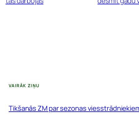
tas darbojas
desmit gadu v
VAIRĀK ZIŅU
Tikšanās ZM par sezonas viesstrādniekie