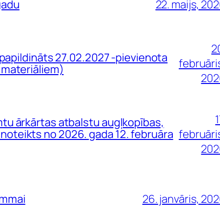
gadu
22. maijs, 20
2
ildināts 27.02.2027 -pievienota
februāri
 materiāliem)
202
1
tu ārkārtas atbalstu augļkopības,
oteikts no 2026. gada 12. februāra
februāri
202
ammai
26. janvāris, 20