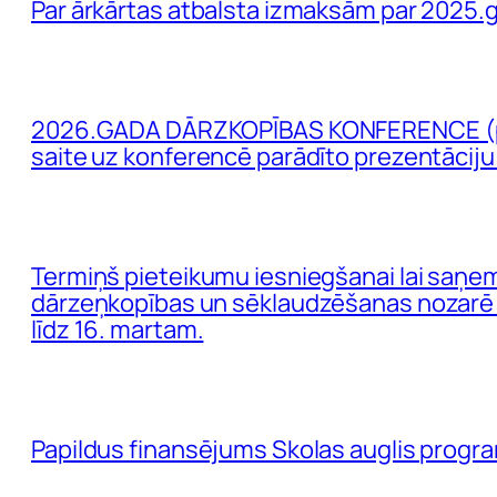
Par ārkārtas atbalsta izmaksām par 2025.
2026.GADA DĀRZKOPĪBAS KONFERENCE (pap
saite uz konferencē parādīto prezentāciju
Termiņš pieteikumu iesniegšanai lai saņem
dārzeņkopības un sēklaudzēšanas nozarē n
līdz 16. martam.
Papildus finansējums Skolas auglis progr