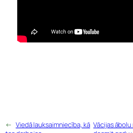
←
Viedā lauksaimniecība, kā
Vācijas ābolu 