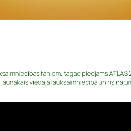
auksaimniecības faniem, tagad pieejams ATLAS
jaunākais viedajā lauksaimniecībā un risināju