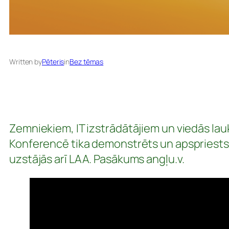
Written by
Pēteris
in
Bez tēmas
Zemniekiem, IT izstrādātājiem un viedās l
Konferencē tika demonstrēts un apspriests 
uzstājās arī LAA. Pasākums angļu.v.