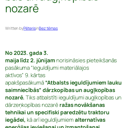
nozarē
Written by
Pēteris
in
Bez tēmas
No
2023. gada 3.
maija līdz 2. jūnijam
norisināsies pieteikšanās
pasākuma “Ieguldījumi materiālajos
aktīvos” 9. kārtas
apakšpasākumā
“Atbalsts ieguldījumiem lauku
saimniecībās”
dārzkopības un augļkopības
nozarē.
Tiks atbalstīti ieguldījumi augļkopības un
dārzeņkopības nozarē
ražas novākšanas
tehnikai un specifiski paredzētu traktoru
iegādei,
kā arī ieguldījumiem
alternatīvas
enerģijas ieviešanai un izmantošanai