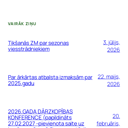
VAIRĀK ZIŅU
3. jūlijs,
Tikšanās ZM par sezonas
viesstrādniekiem
2026
22. maijs,
Par ārkārtas atbalsta izmaksām par
2025.gadu
2026
2026.GADA DĀRZKOPĪBAS
20.
KONFERENCE (papildināts
27.02.2027 -pievienota saite uz
februāris,