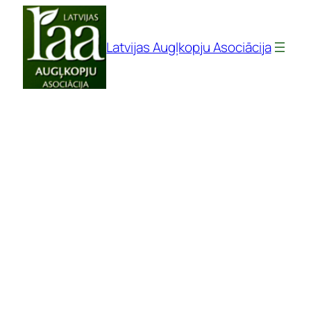
Pāriet
uz
Latvijas Augļkopju Asociācija
saturu