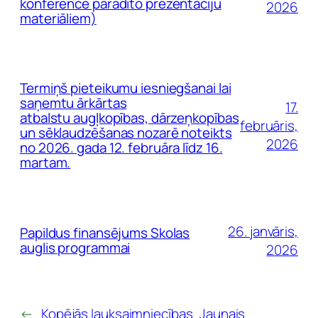
konferencē parādīto prezentāciju
2026
materiāliem)
Termiņš pieteikumu iesniegšanai lai
saņemtu ārkārtas
17.
atbalstu augļkopības, dārzeņkopības
februāris,
un sēklaudzēšanas nozarē noteikts
2026
no 2026. gada 12. februāra līdz 16.
martam.
26. janvāris,
Papildus finansējums Skolas
auglis programmai
2026
←
Kopējās lauksaimniecības
Jaunais