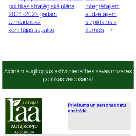
politikas stratēģiskā plāna
integrētajiem
2023.-2027. gadam
audzētājiem
Uzraudzības
aizpildāmais
komitejas sapulce
žurnāls
→
Aicinām augļkopjus aktīvi piedalīties savas nozares
politikas veidošanā!
Privātums un personas datu
apstrāde