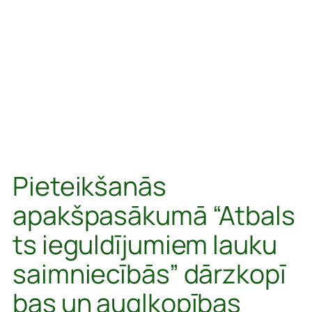
Pieteikšanās
apakšpasākumā “Atbals
ts ieguldījumiem lauku
saimniecībās” dārzkopī
bas un augļkopības