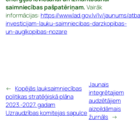
saimniecības pašpatēriņam.
Vairāk
informācijas:
https://www.lad.gov.lv/lv/jaunums/atba
investicijam-lauku-saimniecibas-darzkopibas-
un-auglkopibas-nozare
Jaunais
←
Kopējās lauksaimniecības
integrētajiem
politikas stratēģiskā plāna
audzētājiem
2023.-2027. gadam
aizpildāmais
Uzraudzības komitejas sapulce
žurnāls
→