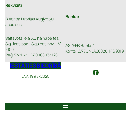
Rekvizīti
Banka:
Biedrība Latvijas Augļkopju
asociācija
Saltavota iela 30, Kalnabeites,
Siguldas pag., Siguldas nov., LV-
AS “SEB Banka”
2150
Konts: LV77UNLA0002011469019
Reģ./PVN Nr.: LV40008034128
IESTĀTIES BIEDRĪBĀ
Facebook
LAA 1998-2025