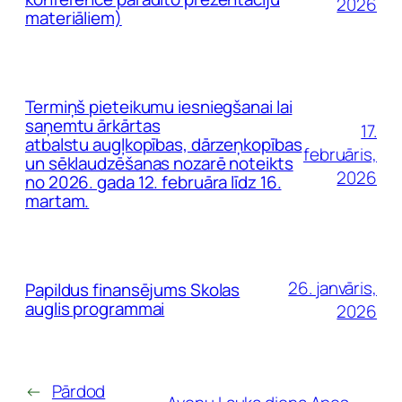
2026
materiāliem)
Termiņš pieteikumu iesniegšanai lai
saņemtu ārkārtas
17.
atbalstu augļkopības, dārzeņkopības
februāris,
un sēklaudzēšanas nozarē noteikts
2026
no 2026. gada 12. februāra līdz 16.
martam.
26. janvāris,
Papildus finansējums Skolas
auglis programmai
2026
←
Pārdod