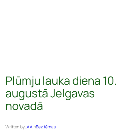
Plūmju lauka diena 10.
augustā Jelgavas
novadā
Written by
LAA
in
Bez tēmas