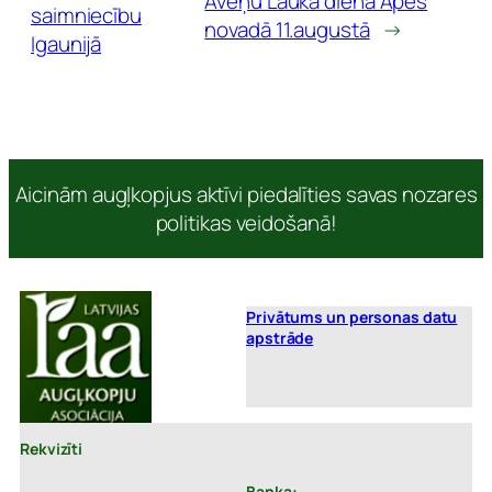
Aveņu Lauka diena Apes
saimniecību
novadā 11.augustā
→
Igaunijā
Aicinām augļkopjus aktīvi piedalīties savas nozares
politikas veidošanā!
Privātums un personas datu
apstrāde
Rekvizīti
Banka: