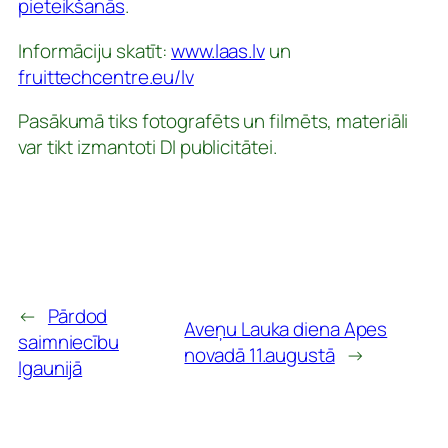
pieteikšanās
.
Informāciju skatīt:
www.laas.lv
un
fruittechcentre.eu/lv
P
asākumā tiks fotografēts un filmēts, materiāli
var tikt izmantoti DI publicitātei.
←
Pārdod
Aveņu Lauka diena Apes
saimniecību
novadā 11.augustā
→
Igaunijā