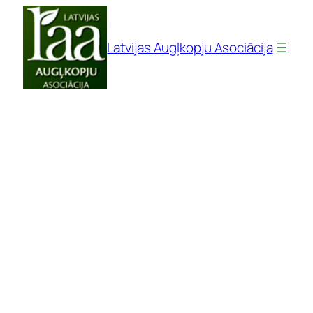
Pāriet
uz
Latvijas Augļkopju Asociācija
saturu