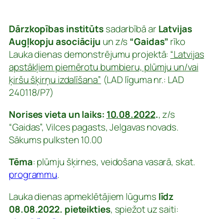
Dārzkopības institūts
sadarbībā ar
Latvijas
Augļkopju asociāciju
un z/s
“Gaidas”
rīko
Lauka dienas demonstrējumu projektā:
“Latvijas
apstākļiem piemērotu bumbieru, plūmju un/vai
ķiršu šķirņu izdalīšana”
(LAD līguma nr.: LAD
240118/P7)
Norises vieta un laiks:
10.08.2022
.
, z/s
“Gaidas”, Vilces pagasts, Jelgavas novads.
Sākums pulksten 10.00
Tēma
: plūmju šķirnes, veidošana vasarā, skat.
programmu
.
Lauka dienas apmeklētājiem lūgums
līdz
08.08.2022. pieteikties
, spiežot uz saiti: