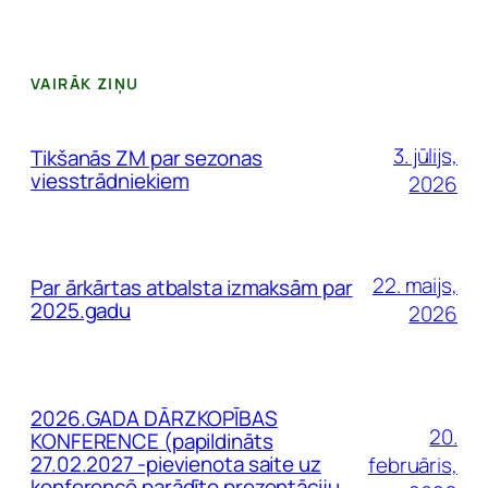
VAIRĀK ZIŅU
3. jūlijs,
Tikšanās ZM par sezonas
viesstrādniekiem
2026
22. maijs,
Par ārkārtas atbalsta izmaksām par
2025.gadu
2026
2026.GADA DĀRZKOPĪBAS
20.
KONFERENCE (papildināts
27.02.2027 -pievienota saite uz
februāris,
konferencē parādīto prezentāciju