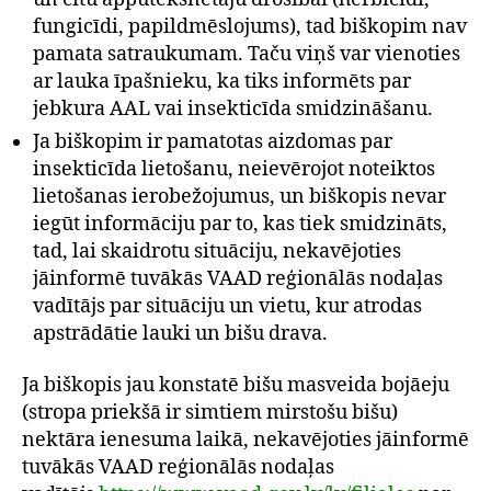
fungicīdi, papildmēslojums), tad biškopim nav
pamata satraukumam. Taču viņš var vienoties
ar lauka īpašnieku, ka tiks informēts par
jebkura AAL vai insekticīda smidzināšanu.
Ja biškopim ir pamatotas aizdomas par
insekticīda lietošanu, neievērojot noteiktos
lietošanas ierobežojumus, un biškopis nevar
iegūt informāciju par to, kas tiek smidzināts,
tad, lai skaidrotu situāciju, nekavējoties
jāinformē tuvākās VAAD reģionālās nodaļas
vadītājs par situāciju un vietu, kur atrodas
apstrādātie lauki un bišu drava.
Ja biškopis jau konstatē bišu masveida bojāeju
(stropa priekšā ir simtiem mirstošu bišu)
nektāra ienesuma laikā, nekavējoties jāinformē
tuvākās VAAD reģionālās nodaļas