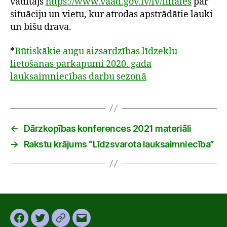
vadītājs
https://www.vaad.gov.lv/lv/filiales
par
situāciju un vietu, kur atrodas apstrādātie lauki
un bišu drava.
*
Būtiskākie augu aizsardzības līdzekļu
lietošanas pārkāpumi 2020. gada
lauksaimniecības darbu sezonā
←
Dārzkopības konferences 2021 materiāli
→
Rakstu krājums “Līdzsvarota lauksaimniecība”
Facebook
Twitter
Instagram
Email