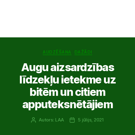
Kategorijas
AUDZĒŠANA
DAŽĀDI
Augu aizsardzības
līdzekļu ietekme uz
bitēm un citiem
apputeksnētājiem
Autors:
LAA
5 jūlijs, 2021
Ziņas
Publicēšanas
autors
datums