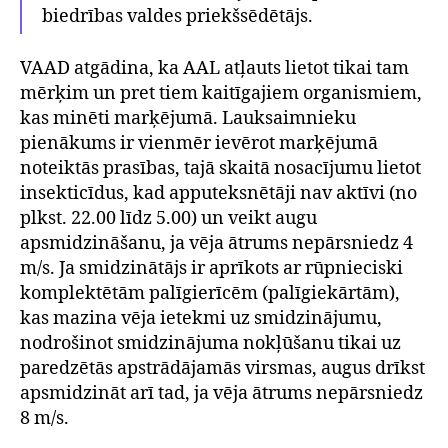
biedrības valdes priekšsēdētājs.
VAAD atgādina, ka AAL atļauts lietot tikai tam
mērķim un pret tiem kaitīgajiem organismiem,
kas minēti marķējumā. Lauksaimnieku
pienākums ir vienmēr ievērot marķējumā
noteiktās prasības, tajā skaitā nosacījumu lietot
insekticīdus, kad apputeksnētāji nav aktīvi (no
plkst. 22.00 līdz 5.00) un veikt augu
apsmidzināšanu, ja vēja ātrums nepārsniedz 4
m/s. Ja smidzinātājs ir aprīkots ar rūpnieciski
komplektētām palīgierīcēm (palīgiekārtām),
kas mazina vēja ietekmi uz smidzinājumu,
nodrošinot smidzinājuma nokļūšanu tikai uz
paredzētās apstrādājamās virsmas, augus drīkst
apsmidzināt arī tad, ja vēja ātrums nepārsniedz
8 m/s.