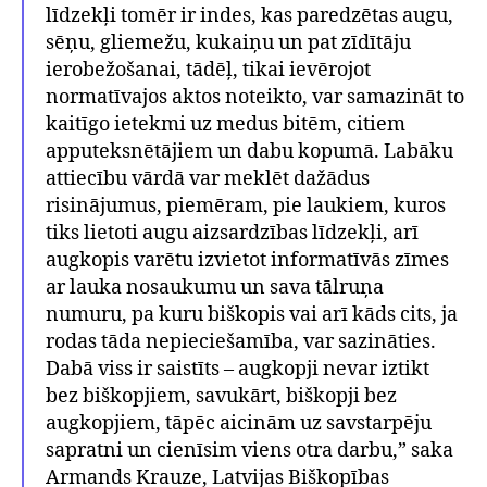
līdzekļi tomēr ir indes, kas paredzētas augu,
sēņu, gliemežu, kukaiņu un pat zīdītāju
ierobežošanai, tādēļ, tikai ievērojot
normatīvajos aktos noteikto, var samazināt to
kaitīgo ietekmi uz medus bitēm, citiem
apputeksnētājiem un dabu kopumā. Labāku
attiecību vārdā var meklēt dažādus
risinājumus, piemēram, pie laukiem, kuros
tiks lietoti augu aizsardzības līdzekļi, arī
augkopis varētu izvietot informatīvās zīmes
ar lauka nosaukumu un sava tālruņa
numuru, pa kuru biškopis vai arī kāds cits, ja
rodas tāda nepieciešamība, var sazināties.
Dabā viss ir saistīts – augkopji nevar iztikt
bez biškopjiem, savukārt, biškopji bez
augkopjiem, tāpēc aicinām uz savstarpēju
sapratni un cienīsim viens otra darbu,” saka
Armands Krauze, Latvijas Biškopības