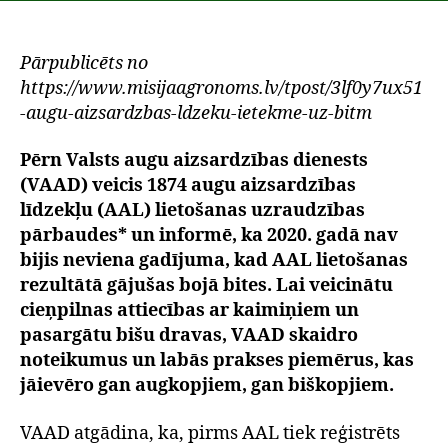
Pārpublicēts no
https://www.misijaagronoms.lv/tpost/3lf0y7ux51
-augu-aizsardzbas-ldzeku-ietekme-uz-bitm
Pērn Valsts augu aizsardzības dienests
(VAAD) veicis 1874 augu aizsardzības
līdzekļu (AAL) lietošanas uzraudzības
pārbaudes* un informē, ka 2020. gadā nav
bijis neviena gadījuma, kad AAL lietošanas
rezultātā gājušas bojā bites. Lai veicinātu
cieņpilnas attiecības ar kaimiņiem un
pasargātu bišu dravas, VAAD skaidro
noteikumus un labās prakses piemērus, kas
jāievēro gan augkopjiem, gan biškopjiem.
VAAD atgādina, ka, pirms AAL tiek reģistrēts