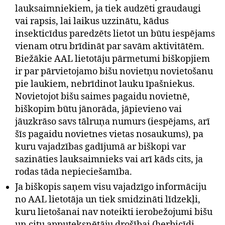
lauksaimniekiem, ja tiek audzēti graudaugi
vai rapsis, lai laikus uzzinātu, kādus
insekticīdus paredzēts lietot un būtu iespējams
vienam otru brīdināt par savām aktivitātēm.
Biežākie AAL lietotāju pārmetumi biškopjiem
ir par pārvietojamo bišu novietņu novietošanu
pie laukiem, nebrīdinot lauku īpašniekus.
Novietojot bišu saimes pagaidu novietnē,
biškopim būtu jānorāda, jāpievieno vai
jāuzkrāso savs tālruņa numurs (iespējams, arī
šīs pagaidu novietnes vietas nosaukums), pa
kuru vajadzības gadījumā ar biškopi var
sazināties lauksaimnieks vai arī kāds cits, ja
rodas tāda nepieciešamība.
Ja biškopis saņem visu vajadzīgo informāciju
no AAL lietotāja un tiek smidzināti līdzekļi,
kuru lietošanai nav noteikti ierobežojumi bišu
un citu apputeksnētāju drošībai (herbicīdi,