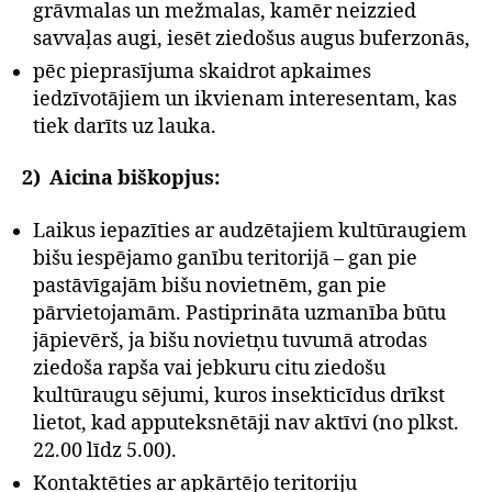
grāvmalas un mežmalas, kamēr neizzied
savvaļas augi, iesēt ziedošus augus buferzonās,
pēc pieprasījuma skaidrot apkaimes
iedzīvotājiem un ikvienam interesentam, kas
tiek darīts uz lauka.
2) Aicina biškopjus:
Laikus iepazīties ar audzētajiem kultūraugiem
bišu iespējamo ganību teritorijā – gan pie
pastāvīgajām bišu novietnēm, gan pie
pārvietojamām. Pastiprināta uzmanība būtu
jāpievērš, ja bišu novietņu tuvumā atrodas
ziedoša rapša vai jebkuru citu ziedošu
kultūraugu sējumi, kuros insekticīdus drīkst
lietot, kad apputeksnētāji nav aktīvi (no plkst.
22.00 līdz 5.00).
Kontaktēties ar apkārtējo teritoriju