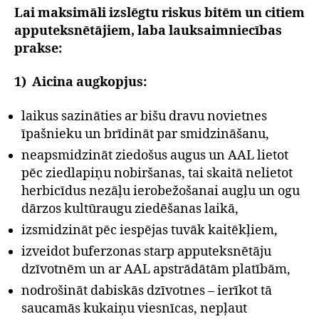
Lai maksimāli izslēgtu riskus bitēm un citiem
apputeksnētājiem, laba lauksaimniecības
prakse:
1) Aicina augkopjus:
laikus sazināties ar bišu dravu novietnes
īpašnieku un brīdināt par smidzināšanu,
neapsmidzināt ziedošus augus un AAL lietot
pēc ziedlapiņu nobiršanas, tai skaitā nelietot
herbicīdus nezāļu ierobežošanai augļu un ogu
dārzos kultūraugu ziedēšanas laikā,
izsmidzināt pēc iespējas tuvāk kaitēkļiem,
izveidot buferzonas starp apputeksnētāju
dzīvotnēm un ar AAL apstrādātām platībām,
nodrošināt dabiskās dzīvotnes – ierīkot tā
saucamās kukaiņu viesnīcas, nepļaut