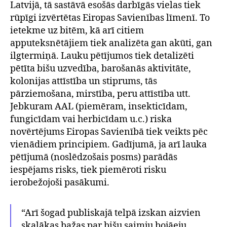
Latvijā, tā sastāvā esošās darbīgās vielas tiek
rūpīgi izvērtētas Eiropas Savienības līmenī. To
ietekme uz bitēm, kā arī citiem
apputeksnētājiem tiek analizēta gan akūti, gan
ilgtermiņā. Lauku pētījumos tiek detalizēti
pētīta bišu uzvedība, barošanās aktivitāte,
kolonijas attīstība un stiprums, tās
pārziemošana, mirstība, peru attīstība utt.
Jebkuram AAL (piemēram, insekticīdam,
fungicīdam vai herbicīdam u.c.) riska
novērtējums Eiropas Savienībā tiek veikts pēc
vienādiem principiem. Gadījumā, ja arī lauka
pētījumā (noslēdzošais posms) parādās
iespējams risks, tiek piemēroti risku
ierobežojoši pasākumi.
“Arī šogad publiskajā telpā izskan aizvien
skaļākas bažas par bišu saimju bojāeju