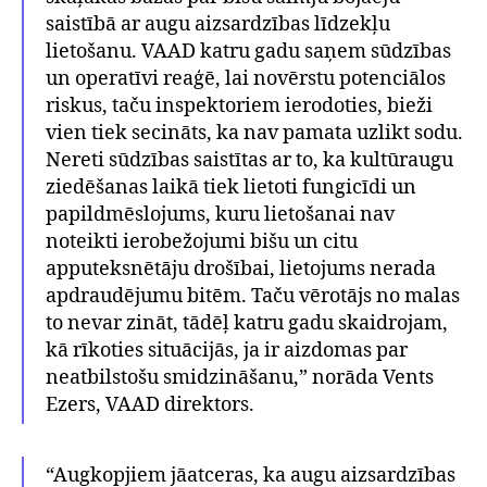
saistībā ar augu aizsardzības līdzekļu
lietošanu. VAAD katru gadu saņem sūdzības
un operatīvi reaģē, lai novērstu potenciālos
riskus, taču inspektoriem ierodoties, bieži
vien tiek secināts, ka nav pamata uzlikt sodu.
Nereti sūdzības saistītas ar to, ka kultūraugu
ziedēšanas laikā tiek lietoti fungicīdi un
papildmēslojums, kuru lietošanai nav
noteikti ierobežojumi bišu un citu
apputeksnētāju drošībai, lietojums nerada
apdraudējumu bitēm. Taču vērotājs no malas
to nevar zināt, tādēļ katru gadu skaidrojam,
kā rīkoties situācijās, ja ir aizdomas par
neatbilstošu smidzināšanu,” norāda Vents
Ezers, VAAD direktors.
“Augkopjiem jāatceras, ka augu aizsardzības