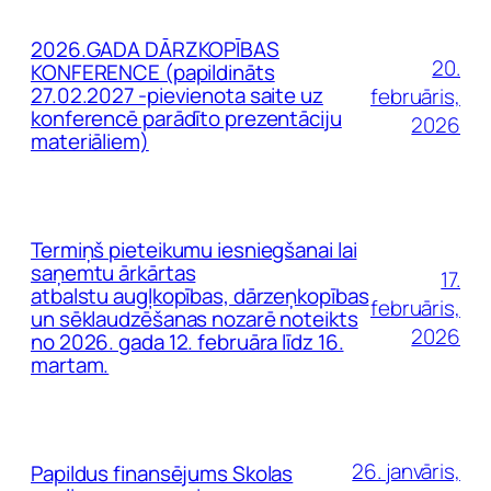
2026.GADA DĀRZKOPĪBAS
20.
KONFERENCE (papildināts
27.02.2027 -pievienota saite uz
februāris,
konferencē parādīto prezentāciju
2026
materiāliem)
Termiņš pieteikumu iesniegšanai lai
saņemtu ārkārtas
17.
atbalstu augļkopības, dārzeņkopības
februāris,
un sēklaudzēšanas nozarē noteikts
2026
no 2026. gada 12. februāra līdz 16.
martam.
26. janvāris,
Papildus finansējums Skolas