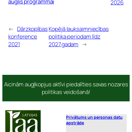
auglis programmai
2026
←
Dārzkopības
Kopējā lauksaimniecības
konference
politika periodam līdz
2021
2027.gadam
→
Aicinām augļkopjus aktīvi piedalīties savas nozares
politikas veidošanā!
Privātums un personas datu
apstrāde