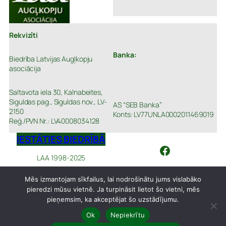
Rekvizīti
Banka:
Biedrība Latvijas Augļkopju
asociācija
Saltavota iela 30, Kalnabeites,
Siguldas pag., Siguldas nov., LV-
AS “SEB Banka”
2150
Konts: LV77UNLA0002011469019
Reģ./PVN Nr.: LV40008034128
IESTĀTIES BIEDRĪBĀ
Facebook
LAA 1998-2025
Mēs izmantojam sīkfailus, lai nodrošinātu jums vislabāko
pieredzi mūsu vietnē. Ja turpināsit lietot šo vietni, mēs
pieņemsim, ka akceptējat šo uzstādījumu.
Ok
Nepiekrītu