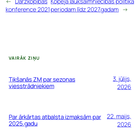
←
Dārzkopības
Kopējā lauksaimniecības politika
konference 2021
periodam līdz 2027.gadam
→
VAIRĀK ZIŅU
3. jūlijs,
Tikšanās ZM par sezonas
viesstrādniekiem
2026
22. maijs,
Par ārkārtas atbalsta izmaksām par
2025.gadu
2026