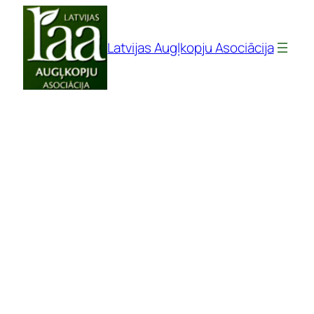
Pāriet
uz
Latvijas Augļkopju Asociācija
saturu